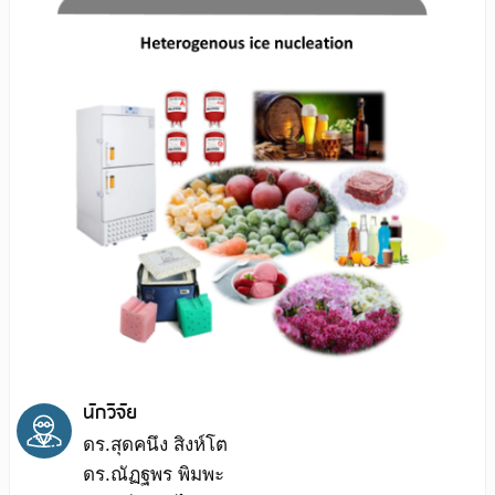
นักวิจัย
ดร.สุดคนึง สิงห์โต
ดร.ณัฏฐพร พิมพะ