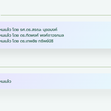
ไหนแล้ว โดย รศ.ดร.สรณะ นุชอนงค์
ไหนแล้ว โดย ดร.ทัดพงศ์ พงศ์ถาวรกมล
หนแล้ว โดย ดร.เทพชัย ทรัพย์นิธิ
ไหนแล้ว