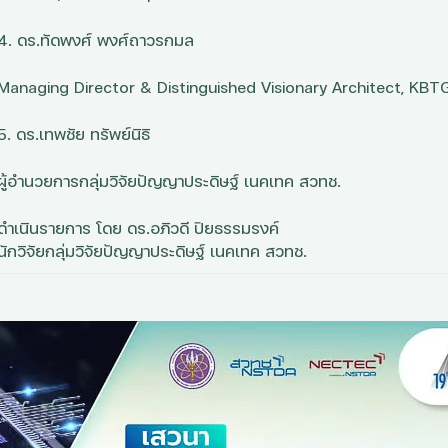
4.
ดร.ทัดพงศ์ พงศ์ถาวรกมล
Managing Director & Distinguished Visionary Architect, KBT
5. ดร.เทพชัย ทรัพย์นิธิ
ผู้อำนวยการกลุ่มวิจัยปัญญาประดิษฐ์ เนคเทค สวทช.
ดำเนินรายการ โดย ดร.อภิวดี ปิยธรรมรงค์
นักวิจัยกลุ่มวิจัยปัญญาประดิษฐ์ เนคเทค สวทช.