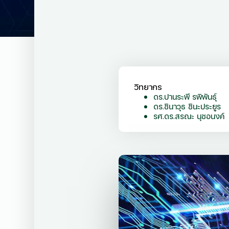
วิทยากร
ดร.ปานระพี รพิพันธุ์
ดร.ชินาวุธ ชินะประยูร
รศ.ดร.สรณะ นุชอนงค์