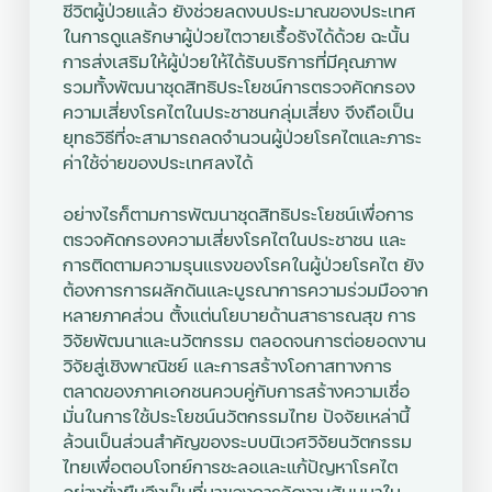
ชีวิตผู้ป่วยแล้ว ยังช่วยลดงบประมาณของประเทศ
ในการดูแลรักษาผู้ป่วยไตวายเรื้อรังได้ด้วย ฉะนั้น
การส่งเสริมให้ผู้ป่วยให้ได้รับบริการที่มีคุณภาพ
รวมทั้งพัฒนาชุดสิทธิประโยชน์การตรวจคัดกรอง
ความเสี่ยงโรคไตในประชาชนกลุ่มเสี่ยง จึง
ถือเป็น
ยุทธวิธีที่จะสามารถลดจำนวนผู้ป่วยโรคไตและภาระ
ค่าใช้จ่ายของประเทศลงได้
อย่างไรก็ตาม
การพัฒนาชุดสิทธิประโยชน์เพื่อการ
ตรวจคัดกรองความเสี่ยงโรคไตในประชาชน และ
การติดตามความรุนแรงของโรคในผู้ป่วยโรคไต ยัง
ต้องการการผลักดันและบูรณาการความร่วมมือจาก
หลายภาคส่วน ตั้งแต่นโยบายด้านสาธารณสุข การ
วิจัยพัฒนาและนวัตกรรม ตลอดจนการต่อยอดงาน
วิจัยสู่เชิงพาณิชย์ และการสร้างโอกาสทางการ
ตลาดของภาคเอกชนควบคู่กับการสร้างความเชื่อ
มั่นในการใช้ประโยชน์นวัตกรรมไทย ปัจจัยเหล่านี้
ล้วนเป็นส่วนสำคัญของระบบนิเวศวิจัยนวัตกรรม
ไทยเพื่อตอบโจทย์การชะลอและแก้ปัญหาโรคไต
อย่างยั่งยืน
จึงเป็นที่มาของการจัดงานสัมมนาใน