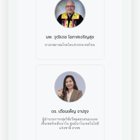
นพ. วุฒิเดช โอภาศเจริญสุข
นายกสมาคมโรคไตแห่งประเทศไทย
ดร. เดือนเพ็ญ จาปรุง
ผู้อำนวยการกลุ่มวิจัยวัสดุตอบสนองและ
เซ็นเซอร์ระดับนาโน ศูนย์นาโนเทคโนโลยี
แห่งชาติ สวทช.