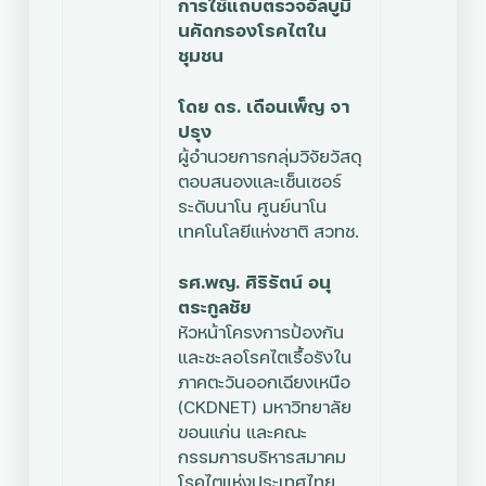
การใช้แถบตรวจอัลบูมิ
นคัดกรองโรคไตใน
ชุมชน
โดย ดร. เดือนเพ็ญ จา
ปรุง
ผู้อำนวยการกลุ่มวิจัยวัสดุ
ตอบสนองและเซ็นเซอร์
ระดับนาโน ศูนย์นาโน
เทคโนโลยีแห่งชาติ สวทช.
รศ.พญ. ศิริรัตน์ อนุ
ตระกูลชัย
หัวหน้าโครงการป้องกัน
และชะลอโรคไตเรื้อรังใน
ภาคตะวันออกเฉียงเหนือ
(CKDNET) มหาวิทยาลัย
ขอนแก่น และคณะ
กรรมการบริหารสมาคม
โรคไตแห่งประเทศไทย