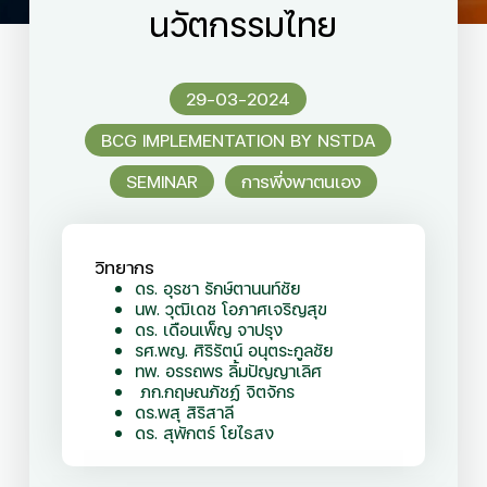
นวัตกรรมไทย
29-03-2024
BCG IMPLEMENTATION BY NSTDA
SEMINAR
การพึ่งพาตนเอง
วิทยากร
ดร. อุรชา รักษ์ตานนท์ชัย
นพ. วุฒิเดช โอภาศเจริญสุข
ดร. เดือนเพ็ญ จาปรุง
รศ.พญ. ศิริรัตน์ อนุตระกูลชัย
ทพ. อรรถพร ลิ้มปัญญาเลิศ
ภก.กฤษณภัชฏ์ จิตจักร
ดร.พสุ สิริสาลี
ดร. สุพักตร์ โยไธสง