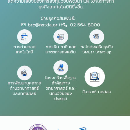
ลดความเสี่ยงของการลงทุนวิจัยพัฒนา และเข้าใจการทำ
ธุรกิจเทคโนโลยีดียิ่งขึ้น
ฝ่ายธุรกิจสัมพันธ์:
brc@nstda.or.th
02 564 8000
การถ่ายทอด
การเงิน ภาษี และ
กลไกส่งเสริมธุรกิจ
เทคโนโลยี
มาตรการส่งเสริม
SMEs/ Start-up
โครงสร้างพื้นฐาน
การพัฒนาบุคลากร
สำคัญทาง
ด้านวิทยาศาสตร์
วิทยาศาสตร์ และ
วิเคราะห์ ทดสอบ
และเทคโนโลยี
นิคมวิจัยของ
ประเทศ