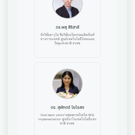
ดร.พสุ สิริสาลี
นักวิจัยอาวุโส ทีมวิจัยนวัตกรรมผลิตภัณฑ์
ทางการแพทย์ ศูนย์เทคโนโลยีโลหะและ
วัสดุแห่งชาติ สวทช.
ดร. สุพักตร์ โยไธสง
Core team แผนงานชุดตรวจโรคไต BCG
Implementation ศูนย์นาโนเทคโนโลยีแห่ง
ชาติ สวทช.