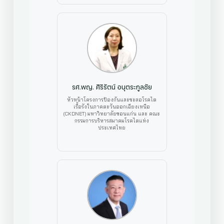
รศ.พญ. ศิริรัตน์ อนุตระกูลชัย
หัวหน้าโครงการป้องกันและชะลอโรคไต
เรื้อรังในภาคตะวันออกเฉียงเหนือ
(CKDNET) มหาวิทยาลัยขอนแก่น และ คณะ
กรรมการบริหารสมาคมโรคไตแห่ง
ประเทศไทย