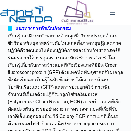
แนวทางการดำเนินกิจกรรม
เรียนรู้และฝึกฝนทักษะทางด้านจุลชีววิทยาประยุกต์และ
ชีววิทยา/พันธุศาสตร์ระดับโมเลกุลทั้งภาคทฤษฎีและภาค
ปฏิบัติด้วยตนเองในห้องปฏิบัติการของบ้านวิทยาศาสตร์สิ
รินธร ภายใต้การดูแลของคณะนักวิชาการ สวทช. โดย
เรียนรู้เกี่ยวกับการสร้างแบคทีเรียเรืองแสงที่มียีน Green
fluorescent protein (GFP) ด้วยเทคนิคพันธุศาสตร์โมเลกุล
ซึ่งนักเรียนจะเรียนรู้ในหัวข้อต่างๆ ได้แก่ การค้นพบ
โปรตีนเรืองแสง (GFP) และการประยุกต์ใช้ การเพิ่ม
จำนวนดีเอ็นเอด้วยปฏิกิริยาลูกโซ่พอลิเมอเรส
(Polymerase Chain Reaction, PCR) การสร้างแบคทีเรีย
ดัดแปลงพันธุกรรมอย่างง่าย การตรวจหาแบคทีเรียที่รับ
เอาดีเอ็นเอลูกผสมด้วยวิธี Colony PCR การแยกดีเอ็นเอ
ด้วยกระแสไฟฟ้าด้วยเทคนิค Gel electrophoresis การ
ตรวจผล Colony PCR โดย Gel electrophoresis การเตรี