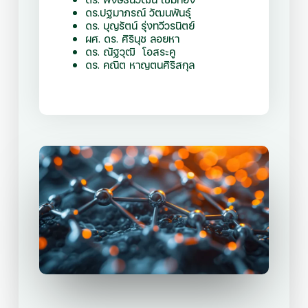
ดร.ปฐมาภรณ์ วัฒนพันธุ์
ดร. บุญรัตน์ รุ่งทวีวรนิตย์
ผศ. ดร. ศิรินุช ลอยหา
ดร. ณัฐวุฒิ โอสระคู
ดร. คณิต หาญตนศิริสกุล