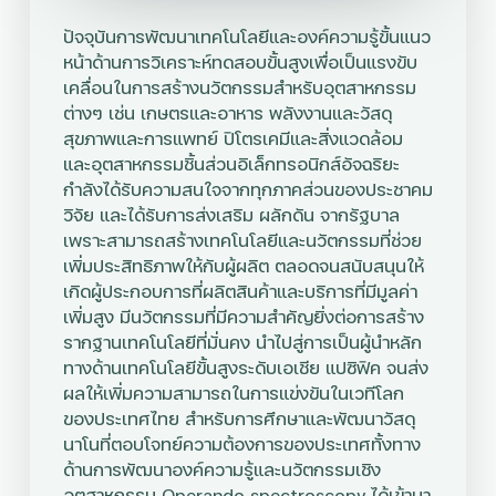
ปัจจุบันการพัฒนาเทคโนโลยีและองค์ความรู้ขั้นแนว
หน้าด้านการวิเคราะห์ทดสอบขั้นสูงเพื่อเป็นแรงขับ
เคลื่อนในการสร้างนวัตกรรมสำหรับอุตสาหกรรม
ต่างๆ เช่น เกษตรและอาหาร พลังงานและวัสดุ
สุขภาพและการแพทย์ ปิโตรเคมีและสิ่งแวดล้อม
และอุตสาหกรรมชิ้นส่วนอิเล็กทรอนิกส์อัจฉริยะ
กำลังได้รับความสนใจจากทุกภาคส่วนของประชาคม
วิจัย และได้รับการส่งเสริม ผลักดัน จากรัฐบาล
เพราะสามารถสร้างเทคโนโลยีและนวัตกรรมที่ช่วย
เพิ่มประสิทธิภาพให้กับผู้ผลิต ตลอดจนสนับสนุนให้
เกิดผู้ประกอบการที่ผลิตสินค้าและบริการที่มีมูลค่า
เพิ่มสูง มีนวัตกรรมที่มีความสำคัญยิ่งต่อการสร้าง
รากฐานเทคโนโลยีที่มั่นคง นำไปสู่การเป็นผู้นำหลัก
ทางด้านเทคโนโลยีขั้นสูงระดับเอเชีย แปซิฟิค จนส่ง
ผลให้เพิ่มความสามารถในการแข่งขันในเวทีโลก
ของประเทศไทย สำหรับการศึกษาและพัฒนาวัสดุ
นาโนที่ตอบโจทย์ความต้องการของประเทศทั้งทาง
ด้านการพัฒนาองค์ความรู้และนวัตกรรมเชิง
อุตสาหกรรม Operando spectroscopy ได้เข้ามา