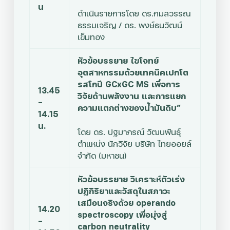
น
ดำเนินรายการโดย
ดร.กมลวรรณ
ธรรมเจริญ / ดร. พงษ์ธนวัฒน์
เข็มทอง
หัวข้อบรรยาย ไขโจทย์
อุตสาหกรรมด้วยเทคนิคเปกโต
รสโกปี GCxGC MS เพื่อการ
13.45
วิจัยด้านพลังงาน และการแยก
–
ความแตกต่างของน้ำมันดิบ”
14.15
น.
โดย
ดร. ปฐมาภรณ์ วัฒนพันธุ์
ตำแหน่ง นักวิจัย บริษัท ไทยออยล์
จำกัด (มหาชน)
หัวข้อบรรยาย วิเคราะห์ตัวเร่ง
ปฏิกิริยาและวัสดุในสภาวะ
เสมือนจริงด้วย operando
14.20
spectroscopy เพื่อมุ่งสู่
–
carbon neutrality