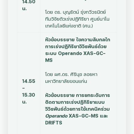
14.50
น.
โดย
ดร. บุญรัตน์ รุ่งทวีวรนิตย์
ทีมวิจัยตัวเร่งปฏิกิริยา ศูนย์นาโน
เทคโนโลยีแห่งชาติ (ศน.)
หัวข้อบรรยาย ไขความลับกลไก
การเร่งปฏิกิริยาวิวิธพันธ์ด้วย
ระบบ Operando XAS-GC-
MS
โดย
ผศ.ดร. ศิรินุช ลอยหา
14.55
มหาวิทยาลัยขอนแก่น
–
15.30
หัวข้อบรรยาย การยกระดับการ
น.
ติดตามการเร่งปฏิกิริยาแบบ
วิวิธพันธ์ด้วยการใช้เทคนิคร่วม
Operando
XAS-GC-MS และ
DRIFTS