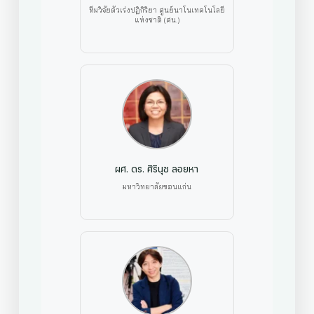
ทีมวิจัยตัวเร่งปฏิกิริยา ศูนย์นาโนเทคโนโลยี
แห่งชาติ (ศน.)
ผศ. ดร. ศิรินุช ลอยหา
มหาวิทยาลัยขอนแก่น