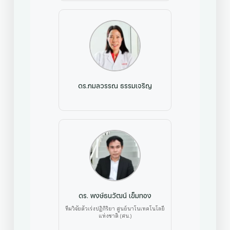
ดร.กมลวรรณ ธรรมเจริญ
ดร. พงษ์ธนวัฒน์ เข็มทอง
ทีมวิจัยตัวเร่งปฏิกิริยา ศูนย์นาโนเทคโนโลยี
แห่งชาติ (ศน.)