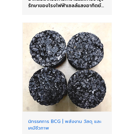
รักษาของโรงไฟฟ้าเซลล์แสงอาทิตย์
ด้วยเทคโนโลยีไอโอที (IoT) และ
ปัญญาประดิษฐ์ (AI)
นิทรรศการ BCG
|
พลังงาน วัสดุ และ
เคมีชีวภาพ