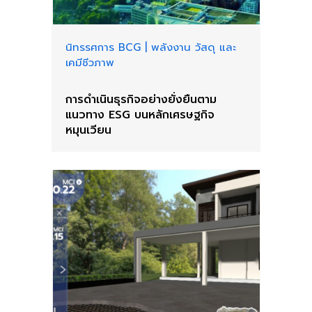
นิทรรศการ BCG
|
พลังงาน วัสดุ และ
เคมีชีวภาพ
การดำเนินธุรกิจอย่างยั่งยืนตาม
แนวทาง ESG บนหลักเศรษฐกิจ
หมุนเวียน