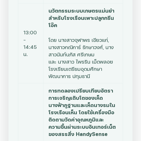
นวัตกรรมระบบเกษตรแม่นยำ
สำหรับโรงเรือนเพาะปลูกกรีน
โอ๊ค
13:00
–
โดย
นางสาวจุฬาพร เขียวแก่,
14:45
นางสาวกณิการ์ รักษาวงศ์, นาง
น.
สาวนันท์นภัส ศรีเกษม
และ นางสาว ไพรริน เม็ดพลอย
โรงเรียนเตรียมอุดมศึกษา
พัฒนาการ ปทุมธานี
การทดลองเปรียบเทียบอัตรา
การเจริญเติบโตของเห็ด
นางฟ้าภูฐานและเห็ดนางรมใน
โรงเรือนเห็น โดยใช้เครื่องมือ
ติดตามวัดค่าอุณหภูมิและ
ความชื้นผ่านระบบอินเทอร์เน็ต
ของสรรสิ่ง HandySense