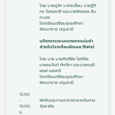
โดย
นายภูวิศ มาตรเลี่ยม, นายฐิติ
กร วิเศษชาติ และนายพัชรพล อิน
ทะเดช
โรงเรียนเตรียมอุดมศึกษา
พัฒนาการ ปทุมธานี
นวัตกรรมระบบเกษตรแม่นยำ
สำหรับโรงเรือนผักเคล (Kale)
โดย
นาย นายกิตติชัย โยติภัย,
นายธนวินท์ ภักดีทา และนายกฤติ
พงษ์ แสงศรี
โรงเรียนเตรียมอุดมศึกษา
พัฒนาการ ปทุมธานี
12:00
–
พักรับประทานอาหารกลางวันตาม
13:00
อัธยาศัย
น.