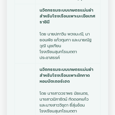
นวัตกรรมระบบเกษตรแม่นยำ
สำหรับโรงเรือนเพาะมะเขือเทศ
ราชินี
โดย
นายปภาวิน พวงมะณี, นา
ยอนพัช แก้วตุมกา และนายณัฐ
วุฒิ นุชเทียน
โรงเรียนสุนทโรเมตตา
ประชาสรรค์
นวัตกรรมระบบเกษตรแม่นยำ
สำหรับโรงเรือนเพาะผักกาด
หอมบัตเตอร์เฮด
โดย
นางสาววราพร นัยเนตร,
นางสาวนิภารัตน์ ทัดดอกแก้ว
และนางสาววิชุดา
ยี่สุ่นซ้อน
โรงเรียนสุนทโรเมตตา