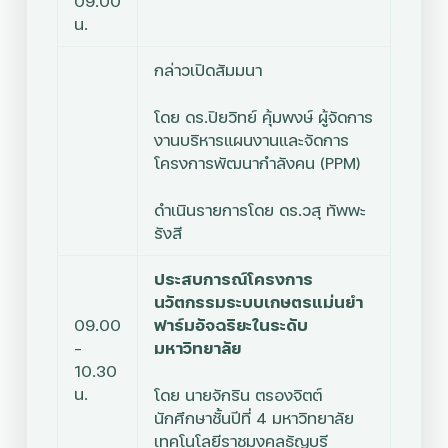
09.00
น.
กล่าวเปิดสัมมนา
โดย
ดร.ปิยวิทย์ คุ้มพงษ์ ผู้จัดการ
งานบริหารแผนงานและจัดการ
โครงการพัฒนากำลังคน (PPM)
ดำเนินรายการโดย
ดร.วสุ ทัพพะ
รังสี
ประสบการณ์โครงการ
นวัตกรรมระบบเกษตรแม่นยำ
09.00
ฟาร์มอัจฉริยะในระดับ
–
มหาวิทยาลัย
10.30
น.
โดย
นายจักริน ตรองจิตต์
นักศึกษาชั้นปีที่ 4
มหาวิทยาลัย
เทคโนโลยีราชมงคลธัญบุรี