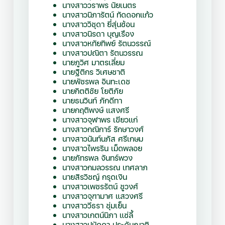
นางสาววราพร นัยเนตร
นางสาวนิภารัตน์ ทัดดอกแก้ว
นางสาววิชุดา
ยี่สุ่นซ้อน
นางสาวนิรดา บุญเรือง
นางสาวหทัยทิพย์ รัตนวรรณ์
นางสาวปณิตา
รัตนวรรณ
นายภูวิศ มาตรเลี่ยม
นายฐิติกร วิเศษชาติ
นายพัชรพล อินทะเดช
นายกิตติชัย โยติภัย
นายธนวินท์ ภักดีทา
นายกฤติพงษ์ แสงศรี
นางสาวจุฬาพร เขียวแก่
นางสาวกณิการ์ รักษาวงศ์
นางสาวนันท์นภัส ศรีเกษม
นางสาวไพรริน เม็ดพลอย
นายภัทรพล จันทร์พวง
นางสาวกมลวรรณ เทศลาภ
นายสิรวิชญ์ กรุดเงิน
นางสาวเพชรรัตน์ ชูวงศ์
นางสาวจุฑามาศ แสวงศรี
นางสาววีธรา ชุ่มเย็น
นางสาวเกตน์นิภา แซ่ลี้
นางสาวปนัดดา ประดับญาติ