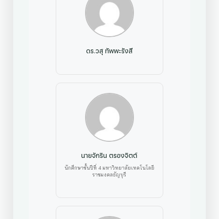
ดร.วสุ ทัพพะรังสี
นายจักริน ตรองจิตต์
นักศึกษาชั้นปีที่ 4 มหาวิทยาลัยเทคโนโลยี
ราชมงคลธัญบุรี