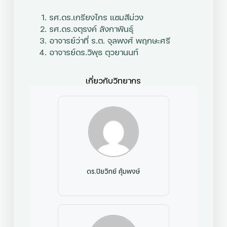
รศ.ดร.เกรียงไกร แซมสีม่วง
รศ.ดร.จตุรงค์ ลังกาพินธุ์
อาจารย์ว่าที่ ร.ต. จุลพงศ์ พฤกษะศรี
อาจารย์ดร.วิพุธ ตุวยานนท์
เกี่ยวกับวิทยากร
ดร.ปิยวิทย์ คุ้มพงษ์