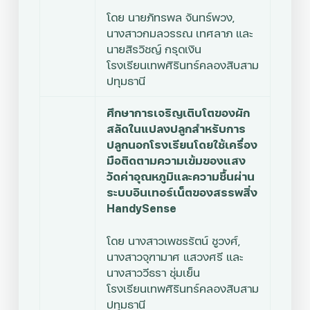
โดย
นายภัทรพล จันทร์พวง,
นางสาวกมลวรรณ เทศลาภ และ
นายสิรวิชญ์ กรุดเงิน
โรงเรียนเทพศิรินทร์คลองสิบสาม
ปทุมธานี
ศึกษาการเจริญเติบโตของผัก
สลัดในแปลงปลูกสำหรับการ
ปลูกนอกโรงเรียนโดยใช้เครื่อง
มือติดตามความเข้มของแสง
วัดค่าอุณหภูมิและความชื้นผ่าน
ระบบอินเทอร์เน็ตของสรรพสิ่ง
HandySense
โดย
นางสาวเพชรรัตน์ ชูวงศ์,
นางสาวจุฑามาศ แสวงศรี และ
นางสาววีธรา ชุ่มเย็น
โรงเรียนเทพศิรินทร์คลองสิบสาม
ปทุมธานี