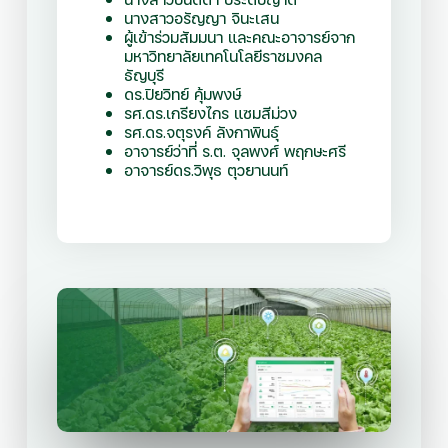
นางสาวอรัญญา จินะเสน
ผู้เข้าร่วมสัมมนา และคณะอาจารย์จาก
มหาวิทยาลัยเทคโนโลยีราชมงคล
ธัญบุรี
ดร.ปิยวิทย์ คุ้มพงษ์
รศ.ดร.เกรียงไกร แซมสีม่วง
รศ.ดร.จตุรงค์ ลังกาพินธุ์
อาจารย์ว่าที่ ร.ต. จุลพงศ์ พฤกษะศรี
อาจารย์ดร.วิพุธ ตุวยานนท์