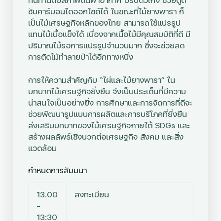
ซับคาร์บอนไดออกไซด์ได้ ในขณะที่ไม้ยางพารา ก็
เป็นไม้เศรษฐกิจหลักของไทย สามารถใช้แปรรูป
แทนไม้เนื้อแข็งได้ เนื่องจากเนื้อไม้มีคุณสมบัติที่ดี มี
ปริมาณไม้รอการแปรรูปจำนวนมาก ซึ่งจะช่วยลด
การตัดไม้ทำลายป่าได้อีกทางหนึ่ง
การให้ความสำคัญกับ “ไผ่และไม้ยางพารา” ใน
บทบาทไม้เศรษฐกิจยั่งยืน จึงเป็นประเด็นที่มีความ
น่าสนใจเป็นอย่างยิ่ง การศึกษาและการจัดการที่ดีจะ
ช่วยพัฒนารูปแบบการผลิตและการบริโภคที่ยั่งยืน
ส่งเสริมบทบาทของไม้เศรษฐกิจภายใต้ SDGs และ
สร้างผลลัพธ์เชิงบวกต่อเศรษฐกิจ สังคม และสิ่ง
แวดล้อม
กำหนดการสัมมนา
13.00
ลงทะเบียน
–
13:30