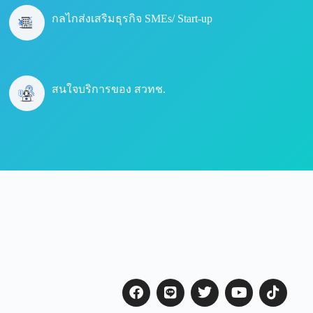
กลไกส่งเสริมธุรกิจ SMEs/ Start-up
สนใจบริการของ สวทช.