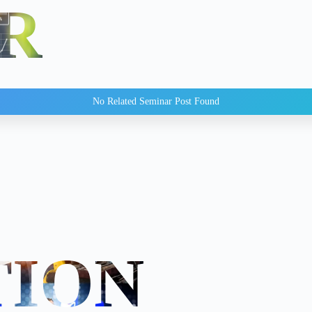
R
No Related Seminar Post Found
TION