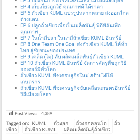
EP 3 ป้องกันกำจัดโรคและแมลง ไม่ให้แผลงฤทธิ์
EP 4 เก็บเกี่ยวถูกวิธี คุณภาพดี ได้ราคา
EP 5 ถั่วเขียว KUML แปรรูปหลากหลาย ส่งออกไกล
ต่างแดน
EP 6 ปลูกถั่วเขียวเพื่อเป็นเมล็ดพันธุ์ พิถีพิถันเพื่อ
คุณภาพ
EP 7 ในน้ำมีปลา ในนามีถั่วเขียว KUML อินทรีย์
EP 8 One Team One Goal ส่งถั่วเขียว KUML ให้ทั่ว
ไทย สู่ชัยชนะของประเทศ
EP 9 เคล็ด (ไม่) ลับ ผลิตเมล็ดพันธุ์ถั่วเขียว KUML
EP 10 ถั่วเขียว KUML อินทรีย์ จัดการศัตรูพืชถูกวิธี
ออเดอร์มีทั่วโลก
ถั่วเขียว KUML พืชเศรษฐกิจใหม่ สร้ายได้ให้
เกษตรกร
ถั่วเขียว KUML พืชเศรษฐกิจขับเคลื่อนเกษตรอินทรีย์
วิถีเมืองยโสธร
Post Views:
4,389
Tagged on:
KUML
ถั่วงอก
ถั่วงอกคอนโด
ถั่ว
เขียว
ถั่วเขียว KUML
ผลิตเมล็ดพันธุ์ถั่วเขียว