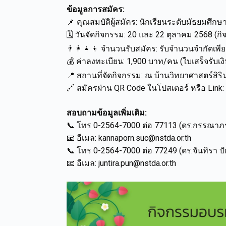
ข้อมูลการสมัคร:
📌 คุณสมบัติผู้สมัคร: นักเรียนระดับมัธยมศ
🗓️ วันจัดกิจกรรม: 20 และ 22 ตุลาคม 2568 (กิจ
👨‍👩‍👧‍👦 จำนวนรับสมัคร: รับจำนวนจำกัดเพ
💰 ค่าลงทะเบียน: 1,900 บาท/คน (ใบเสร็จรับเ
📍 สถานที่จัดกิจกรรม: ณ บ้านวิทยาศาสตร์สิร
🔗 สมัครผ่าน QR Code ในโปสเตอร์ หรือ Link:
สอบถามข้อมูลเพิ่มเติม:
📞 โทร 0-2564-7000 ต่อ 77113 (ดร.กรรณาภรณ
📧 อีเมล: kannaporn.suc@nstda.or.th
📞 โทร 0-2564-7000 ต่อ 77249 (ดร.จันทิรา 
📧 อีเมล: juntira.pun@nstda.or.th