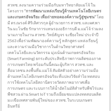
สวทช. ลงนามความร่วมมือกับมหาวิทยาลัยแม่โจ้ ใน
โครงการ
“การพัฒนาแหล่งเรียนรู้ด้านเทคโนโลยีเกษตร
และเกษตรอัจฉริยะ เพื่อถ่ายทอดองค์ความรู้สู่ชุมชน”
โดย
มี ดร.ณรงค์ ศิริเลิศวรกุล ผู้อำนวยการ สวทช. และผศ.พา
วิน มะโนชัย รักษาการแทนรองอธิการบดี ม.แม่โจ้ ร่วมลง
นามภายในงาน สวทช.-วิทย์สัญจร จ.เชียงใหม่ ประจำปี
2563 เพื่อร่วมพัฒนาองค์ความรู้ หลักสูตร แหล่งเรียนรู้
และความร่วมมือวิชาการในด้านวิทยาศาสตร์
เทคโนโลยีและนวัตกรรม มุ่งเน้นด้านเกษตรอัจฉริยะ
(Smart Farming) ยกระดับประสิทธิภาพการผลิตของภาค
การเกษตรไทย พร้อมกันนี้คณะผู้บริหาร สวทช. และ
สื่อมวลชน ลงพื้นที่ม.แม่โจ้ สัมผัสตัวอย่างความร่วมมือ
ด้านเทคโนโลยีเกษตรอัจฉริยะที่แปลงวิจัยลำไย ทดสอบ
การใช้เทคโนโลยีสถานีตรวจวัดสภาพอากาศเพื่อ
การเกษตร และระบบการให้น้ำอัตโนมัติสำหรับพืชไร่และ
พืชสวน ผ่าน Smart IoT รวมถึงเยี่ยมชมแปลงทดสอบผลิต
มะเขือเทศสายพันธุ์ใหม่ของ สวทช. ในระบบเกษตร
อินทรีย์