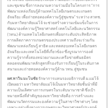
และชุมชน ซึ่งการลงนามความร่วมมือในโครงการ “การ
พัฒนาแหล่งเรียนรู้ด้านเทคโนโลยีเกษตรและเกษตร
อัจฉริยะ เพื่อถ่ายทอดองค์ความรู้สู่ชุมชน” ระหว่าง สวทช.
กับมหาวิทยาลัยแม่โจ้ จะช่วยสร้างความเข้มแข็งในการ
พัฒนาองค์ความรู้วิทยาศาสตร์ เทคโนโลยีและนวัตกรรม
(วทน.) ด้านเทคโนโลยีเกษตรเพื่อยกระดับประสิทธิภาพ
การผลิตภาคการเกษตรของประเทศ รวมถึงจะร่วมกัน
พัฒนาแหล่งเรียนรู้ สาธิต และทดสอบเทคโนโลยีเกษตร
อัจฉริยะและเทคโนโลยีที่เกี่ยวข้อง ซึ่งบูรณาการองค์
ความรู้จากทั้งสองหน่วยงานและเครือข่ายพันธมิตร
ตลอดจนพัฒนาหลักสูตรที่รองรับการเรียนรู้ในระดับภาค
สนามและถ่ายทอดองค์ความรู้ด้าน วทน. สู่ชุมชน
ผศ.พาวิน มะโนชัย
รักษาการแทนรองอธิการบดี ม.แม่โจ้
เปิดเผยว่า มหาวิทยาลัยแม่โจ้เป็นมหาวิทยาลัยชั้นนำที่มี
ความเป็นเลิศทางการเกษตรในระดับนานาชาติ ซึ่งเป้า
หมายหนึ่งที่สำคัญของมหาวิทยาลัยคือ การสร้างและ
พัฒนานวัตกรรมและองค์ความรู้ในสาขาวิชาต่างๆ โดย
เฉพาะอย่างยิ่งทางการเกษตรและวิทยาศาสตร์ประยุกต์