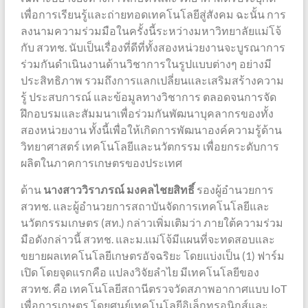
เพื่อการเรียนรู้และถ่ายทอดเทคโนโลยีสู่สังคม ฉะนั้น การ
ลงนามความร่วมมือในครั้งนี้ระหว่างมหาวิทยาลัยแม่โจ้
กับ สวทช. นับเป็นเรื่องที่ดีที่ทั้งสองหน่วยงานจะบูรณาการ
ร่วมกันดำเนินงานด้านวิชาการในรูปแบบต่างๆ อย่างมี
ประสิทธิภาพ รวมถึงการแลกเปลี่ยนและเสริมสร้างความ
รู้ ประสบการณ์ และข้อมูลทางวิชาการ ตลอดจนการจัด
ฝึกอบรมและสัมมนาเพื่อร่วมกันพัฒนาบุคลากรของทั้ง
สองหน่วยงาน ทั้งนี้เพื่อให้เกิดการพัฒนาองค์ความรู้ด้าน
วิทยาศาสตร์ เทคโนโลยีและนวัตกรรม เพื่อยกระดับการ
ผลิตในภาคการเกษตรของประเทศ
ด้าน
นางสาววิราภรณ์ มงคลไชยสิทธิ์
รองผู้อำนวยการ
สวทช. และผู้อำนวยการสถาบันจัดการเทคโนโลยีและ
นวัตกรรมเกษตร (สท.) กล่าวเพิ่มเติมว่า ภายใต้ความร่วม
มือดังกล่าวนี้ สวทช. และม.แม่โจ้มีแผนที่จะทดสอบและ
ขยายผลเทคโนโลยีเกษตรอัจฉริยะ โดยแบ่งเป็น (1) ฟาร์ม
เปิด โดยจุดแรกคือ แปลงวิจัยลำไย มีเทคโนโลยีของ
สวทช. คือ เทคโนโลยีสถานีตรวจวัดสภาพอากาศแบบ IoT
เพื่อการเกษตร โดยศูนย์เทคโนโลยีอิเล็กทรอนิกส์และ