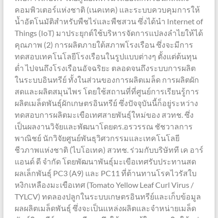
คอมพิวเตอร์แห่งชาติ (เนคเทค) และระบบควบคุมการให้
น้ำอัตโนมัติสำหรับพืชไร่และพืชสวน ซึ่งได้นำ Internet of
Things (IoT) มาประยุกต์ใช้บริหารจัดการแปลงลำไยให้ได้
คุณภาพ (2) การผลิตภายใต้สภาพโรงเรือน ซึ่งจะมีการ
ทดสอบเทคโนโลยีโรงเรือนในรูปแบบต่างๆ ตั้งแต่ต้นทุน
ต่ำ ไปจนถึงโรงเรือนอัจฉริยะ ตลอดจนถึงระบบการผลิต
ในระบบอินทรีย์ ทั้งในส่วนของการผลิตเมล็ด การผลิตผัก
สดและผลิตสมุนไพร โดยใช้สถานที่ที่ศูนย์การเรียนรู้การ
ผลิตเมล็ดพันธุ์ผักเกษตรอินทรีย์ ซึ่งปัจจุบันนี้ก็อยู่ระหว่าง
ทดสอบการผลิตมะเขือเทศสายพันธุ์ใหม่ของ สวทช. ซึ่ง
เป็นผลงานวิจัยและพัฒนาโดยดร.อรวรรณ ชัชวาลการ
พาณิชย์ นักวิจัยศูนย์พันธุวิศวกรรมและเทคโนโลยี
ชีวภาพแห่งชาติ (ไบโอเทค) สวทช. ร่วมกับบริษัทที เค อาร์
แอนด์ ดี จำกัด โดยพัฒนาพันธุ์มะเขือเทศรับประทานสด
ผลเล็กพันธุ์ PC3 (A9) และ PC11 ที่ต้านทานโรคไวรัสใบ
หงิกเหลืองมะเขือเทศ (Tomato Yellow Leaf Curl Virus /
TYLCV) ทดลองปลูกในระบบเกษตรอินทรีย์และเก็บข้อมูล
ผลผลิตเมล็ดพันธุ์ ซึ่งจะเป็นแหล่งผลิตและจำหน่ายเมล็ด