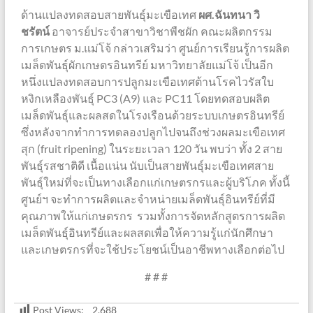
ด้านแปลงทดสอบสายพันธุ์มะเขือเทศ
ผศ.ฉันทนา วิ
ชรัตน์
อาจารย์ประจำสาขาวิชาพืชผัก คณะผลิตกรรม
การเกษตร ม.แม่โจ้ กล่าวเสริมว่า ศูนย์การเรียนรู้การผลิต
เมล็ดพันธุ์ผักเกษตรอินทรีย์ มหาวิทยาลัยแม่โจ้ เป็นอีก
หนึ่งแปลงทดสอบการปลูกมะเขือเทศต้านโรคไวรัสใบ
หงิกเหลืองพันธุ์ PC3 (A9) และ PC11 โดยทดสอบผลิต
เมล็ดพันธุ์และผลสดในโรงเรือนด้วยระบบเกษตรอินทรีย์
ซึ่งหลังจากทำการทดลองปลูกไปจนถึงช่วงผลมะเขือเทศ
สุก (fruit ripening) ในระยะเวลา 120 วัน พบว่า ทั้ง 2 สาย
พันธุ์รสชาติดี เนื้อแน่น นับเป็นสายพันธุ์มะเขือเทศสาย
พันธุ์ใหม่ที่จะเป็นทางเลือกแก่เกษตรกรและผู้บริโภค ทั้งนี้
ศูนย์ฯ จะทำการผลิตและจำหน่ายเมล็ดพันธุ์อินทรีย์ที่มี
คุณภาพให้แก่เกษตรกร รวมทั้งการจัดหลักสูตรการผลิต
เมล็ดพันธุ์อินทรีย์และผลสดเพื่อให้ความรู้แก่นักศึกษา
และเกษตรกรที่จะใช้ประโยชน์เป็นอาชีพทางเลือกต่อไป
# # #
Post Views:
2,688