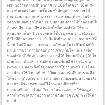
เซนเซอร์วัดความชื้นอากาศ เซนเซอร์วัดความเข้มแสง
และเซนเซอร์วัดความชื้นดิน ซึ่งข้อมูลจากระบบฯ ใช้
ติดตามสภาพอากาศและสภาวะแวดล้อมเพื่อช่วยบริหาร
จัดการแปลงปลูกได้ ส่วนระบบควบคุมการให้น้ำอัตโนมัติ
สำหรับพืชไร่และพืชสวน ติดตั้งที่แปลงลำไย ใช้งาน
ครอบคลุมพื้นที่ 1 ไร่ ซึ่งตนได้ใช้ข้อมูลจากงานวิจัยเรื่อง
ลำไยที่ศึกษามากว่า 15 ปี เป็นตัวกำหนดโปรแกรมการให้
น้ำอัตโนมัติ ผลจากการทดลองใช้เทคโนโลยีในช่วงปีที่
ผ่านมา พบว่า การติดดอก การเจริญเติบโต และผลผลิต
ของลำไยที่ได้สมบูรณ์กว่าแปลงที่ให้น้ำแบบทั่วไป (ให้น้ำ
เมื่อเห็นว่าดินแห้ง) ผลผลิตลำไยเฉลี่ย 63 กิโลกรัม/ต้น
(ทรงพุ่ม 3 เมตร) ซึ่งข้อมูลจากการใช้งานเทคโนโลยีทั้ง
สองนำมาใช้ศึกษาเพื่อทำวิจัยและสอนนักศึกษา รวมถึง
ให้ความรู้กับเกษตรกรผ่านรายการวิทยุของมหาวิทยาลัย
และการศึกษาดูงาน ทั้งนี้ได้วางแผนศึกษาวิจัย
ความเครียดของไม้ผลกับการให้น้ำ และการใช้ข้อมูลจาก
สถานีตรวจวัดสภาพอากาศร่วมกับการควบคุมการให้น้ำ
ต่อไป