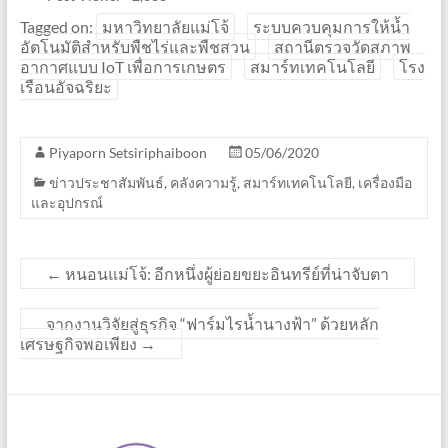
Tagged on:
มหาวิทยาลัยแม่โจ้
ระบบควบคุมการให้น้ำ
อัตโนมัติสำหรับพืชไร่และพืชสวน
สถานีตรวจวัดสภาพ
อากาศแบบ IoT เพื่อการเกษตร
สมาร์ทเทคโนโลยี
โรง
เรือนอัจฉริยะ
Piyaporn Setsiriphaiboon
05/06/2020
ข่าวประชาสัมพันธ์
,
คลังความรู้
,
สมาร์ทเทคโนโลยี
,
เครื่องมือ
และอุปกรณ์
←
หนอนแม่โจ้: อีกหนึ่งผู้ย่อยขยะอินทรีย์ที่น่าจับตา
จากงานวิจัยสู่ธุรกิจ “ฟาร์มไรน้ำนางฟ้า” ด้วยหลัก
เศรษฐกิจพอเพียง
→