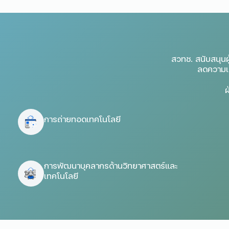
สวทช. สนับสนุนผ
ลดความเส
ฝ
การถ่ายทอดเทคโนโลยี
การพัฒนาบุคลากรด้านวิทยาศาสตร์และ
เทคโนโลยี