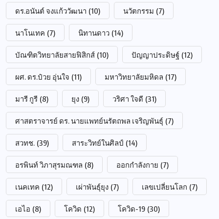
ดร.อนันต์ จงแก้ววัฒนา
(10)
นวัตกรรม
(7)
นาโนเทค
(7)
นิทานดาว
(14)
บัณฑิตวิทยาลัยสายฟิสิกส์
(10)
ปัญญาประดิษฐ์
(12)
ผศ. ดร.ป๋วย อุ่นใจ
(11)
มหาวิทยาลัยมหิดล
(17)
มารี กูรี
(8)
ยุง
(9)
วริศา ใจดี
(31)
ศาสตราจารย์ ดร. นายแพทย์นรัตถพล เจริญพันธุ์
(7)
สวทช.
(39)
สาระวิทย์ในศิลป์
(14)
อรพินท์ วิภาสุรมณฑล
(8)
ออกกำลังกาย
(7)
เนคเทค
(12)
เผ่าพันธุ์ยุง
(7)
เลขเปลี่ยนโลก
(7)
เอไอ
(8)
โควิด
(12)
โควิด-19
(30)