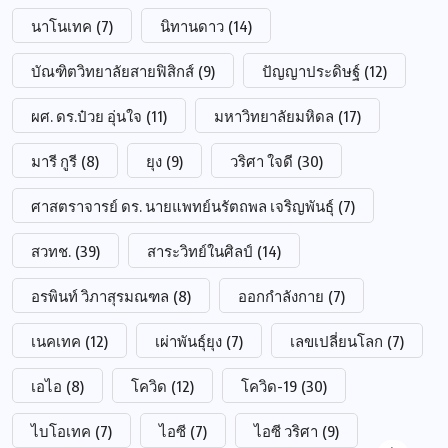
นาโนเทค
(7)
นิทานดาว
(14)
บัณฑิตวิทยาลัยสายฟิสิกส์
(9)
ปัญญาประดิษฐ์
(12)
ผศ. ดร.ป๋วย อุ่นใจ
(11)
มหาวิทยาลัยมหิดล
(17)
มารี กูรี
(8)
ยุง
(9)
วริศา ใจดี
(30)
ศาสตราจารย์ ดร. นายแพทย์นรัตถพล เจริญพันธุ์
(7)
สวทช.
(39)
สาระวิทย์ในศิลป์
(14)
อรพินท์ วิภาสุรมณฑล
(8)
ออกกำลังกาย
(7)
เนคเทค
(12)
เผ่าพันธุ์ยุง
(7)
เลขเปลี่ยนโลก
(7)
เอไอ
(8)
โควิด
(12)
โควิด-19
(30)
ไบโอเทค
(7)
ไอซี
(7)
ไอซี วริศา
(9)