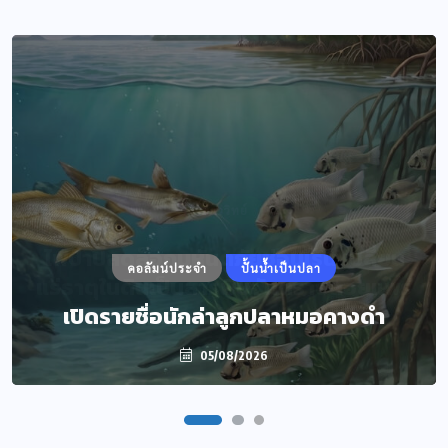
ข่าววิทย์
ไฟป่าปลดล็อกมหันตภัยซ่อนเร้น เปลี่ยน
คอลัมน์ประจำ
ปั้นน้ำเป็นปลา
แร่ธาตุในดินเป็นสารพิษอันตรายลอยแพร่
เปิดรายชื่อนักล่าลูกปลาหมอคางดำ
กระจายในอากาศ
04/08/2026
05/08/2026