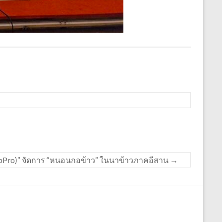
ร (VipPro)” จัดการ “หนอนกอข้าว” ในนาข้าวภาคอีสาน
→