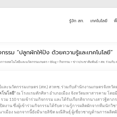
รู้จัก สท.
เทคโนโลยี
พ
รรม “ปลูกผักให้ปัง ด้วยความรู้และเทคโนโลยี”
ดการเทคโนโลยีและนวัตกรรมเกษตร
>
Blog
>
กิจกรรม
>
ข่าวประชาสัมพันธ์
>
สท. ร่วมกับ
ลยีและนวัตกรรมเกษตร (สท.) สวทช. ร่วมกับสำนักงานเกษตรจังหว
ทคโนโลยี”
ณ โรงแรมตักศิลา อำเภอเมือง จังหวัดมหาสารคาม โดยม
ม รวม 110 รายเข้าร่วมกิจกรรม และได้รับเกียรติจากนางสาวฐิตาภร
งาน ซึ่งผู้เข้าร่วมกิจกรรมได้รับความรู้การผลิตผักจากทีมนักวิ
อง นอกจากนี้ยังมีนายลิขิต มณีสินธุ์ ผู้เชี่ยวชาญด้านการผลิตผัก 