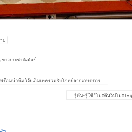
คาม
ม
,
ข่าวประชาสัมพันธ์
ML พร้อมนำทีมวิจัยเอ็มเทคร่วมรับโจทย์จากเกษตรกร
รู้ทัน-รู้ใช้ “โปรตีนวิปโป