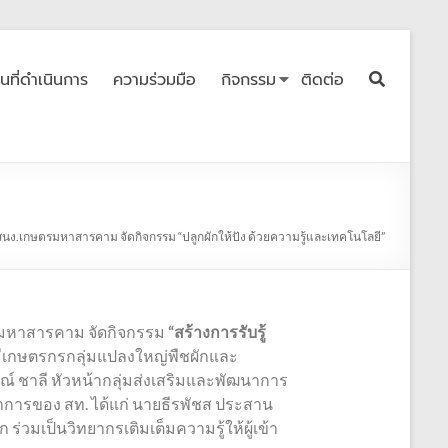
ื้นที่ดำเนินการ
ความร่วมมือ
กิจกรรม
ติดต่อ
 สนง.เกษตรมหาสารคาม จัดกิจกรรม “ปลูกผักให้ปัง ด้วยความรู้และเทคโนโลยี”
ัดมหาสารคาม จัดกิจกรรม
“สร้างการรับรู้
ีเกษตรกรกลุ่มแปลงใหญ่พืชผักและ
ณ์ ชาลี หัวหน้ากลุ่มส่งเสริมและพัฒนาการ
ชาการของ สท. ได้แก่ นายธีรพัชส ประสาน
ร่วมเป็นวิทยากรเติมเต็มความรู้ให้ผู้เข้า