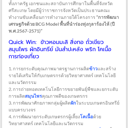
ทั้งภาครัฐ เอกชนและสถาบันการศึกษาในพื้นที่จังหวัด
ศรีสะเกษ โดยมีผู้ว่าราชการจังหวัดเป็นประธานคณะ
ทำงานขับเคลื่อนการทำงานภายใต้โครงการ
“การพัฒนา
เศรษฐกิจด้วย
BCG Model พื้นที่นำร่องทุ่งกุลาร้องไห้ (ปี
พ.ศ.2567-2571)”
Quick Win:
ข้าวหอมมะลิ สิ่งทอ ถั่วเขียว
สมุนไพร ผักอินทรีย์ มันสำปะหลัง พริก โคเนื้อ
การท่องเที่ยว
1. การยกระดับคุณภาพมาตรฐานการผลิต
ข้าว
และสร้าง
รายได้เสริมให้กับเกษตรกรด้วยวิทยาศาสตร์ เทคโนโลยี
และนวัตกรรม
2. การถ่ายทอดเทคโนโลยีการขยายพันธุ์พืชและยกระดับ
การผลิต
สมุนไพร
คุณภาพดีของเกษตรกร
3. การพัฒนาศักยภาพกลุ่มผู้ผลิต
ผัก
ในระบบเกษตรอินทรีย์
แบบครบวงจร
4. การพัฒนายกระดับเกษตรกรผู้เลี้ยง
โค
เนื้อ
ด้วย
วิทยาศาสตร์ เทคโนโลยีและนวัตกรรม