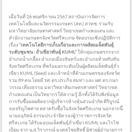
เมื่อวันที่ 26 พฤศจิกายน 2567 สถาบันการจัดการ
เทคโนโลยีและนวัตกรรมเกษตร (สท.) สวทช. ร่วมกับ
มหาวิทยาลัยเกษตรศาสตร์ วิทยาเขตกำแพงแสน และ
สำนักงานเกษตรจังหวัดศรีสะเกษ จัดอบรมเชิงปฏิบัติการ
เรื่อง
“เทคโนโลยีการเก็บเกี่ยวและการผลิตเมล็ดพันธุ์
ระดับชุมชน : ถั่วเขียวพันธุ์ KUML”
ให้กลุ่มเกษตรกรจาก
อำเภอน้ำเกลี้ยง อำเภอเมืองจันทร์และอำเภอห้วยทับทัน
จังหวัดศรีสะเกษ ที่พร้อมยกระดับเป็นผู้ผลิตเมล็ดพันธุ์ถั่ว
เขียว KUML (Seed) และเจ้าหน้าที่ด้านเกษตรของจังหวัด
รวม 89 คน โดยมี รศ. ดร.ประกิจ สมท่า และ ผศ. ดร.กนก
วรรณ เที่ยงธรรม มหาวิทยาลัยเกษตรศาสตร์ วิทยาเขต
กำแพงแสน เป็นวิทยากรให้ความรู้ อีกทั้งได้รับฟังข้อมูล
การรับซื้อผลผลิตจากผู้บริหารห้างหุ้นส่วนจำกัด ศิริบูรณ์
จงเจริญไพศาล ตลาดรับซื้อในจังหวัดศรีสะเกษ นอกจากนี้
นายอนุรัตน์ ธรรมประจำจิต รองผู้ว่าราชการจังหวัด
ศรีสะเกษ ได้รับมอบเมล็ดพันธุ์ถั่วเขียว KUML และไรโซ
เบียม จาก น.ส.วิราภรณ์ มงคลไชยสิทธิ์ ผู้ช่วยผู้อำนวยการ