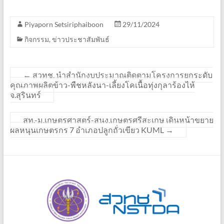
Piyaporn Setsiriphaiboon
29/11/2024
กิจกรรม
,
ข่าวประชาสัมพันธ์
←
สวทช. นำสำนักงบประมาณติดตามโครงการยกระดับ
คุณภาพผลิตข้าว-พืชหลังนา-เลี้ยงโคเนื้อทุ่งกุลาร้องไห้
จ.สุรินทร์
สท.-ม.เกษตรศาสตร์-สนง.เกษตรศรีสะเกษ เดินหน้าขยาย
ผลหนุนเกษตรกร 7 อำเภอปลูกถั่วเขียว KUML
→