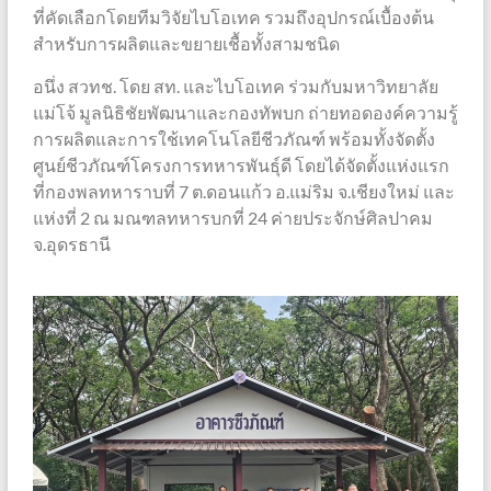
ที่คัดเลือกโดยทีมวิจัยไบโอเทค รวมถึงอุปกรณ์เบื้องต้น
สำหรับการผลิตและขยายเชื้อทั้งสามชนิด
อนึ่ง สวทช. โดย สท. และไบโอเทค ร่วมกับมหาวิทยาลัย
แม่โจ้ มูลนิธิชัยพัฒนาและกองทัพบก ถ่ายทอดองค์ความรู้
การผลิตและการใช้เทคโนโลยีชีวภัณฑ์ พร้อมทั้งจัดตั้ง
ศูนย์ชีวภัณฑ์โครงการทหารพันธุ์ดี โดยได้จัดตั้งแห่งแรก
ที่กองพลทหาราบที่ 7 ต.ดอนแก้ว อ.แม่ริม จ.เชียงใหม่ และ
แห่งที่ 2 ณ มณฑลทหารบกที่ 24 ค่ายประจักษ์ศิลปาคม
จ.อุดรธานี