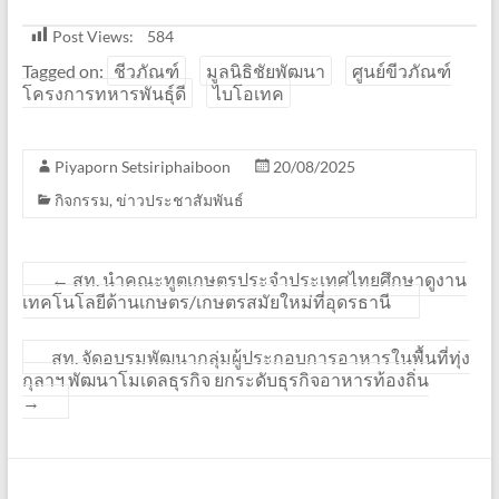
Post Views:
584
Tagged on:
ชีวภัณฑ์
มูลนิธิชัยพัฒนา
ศูนย์ขีวภัณฑ์
โครงการทหารพันธุ์ดี
ไบโอเทค
Piyaporn Setsiriphaiboon
20/08/2025
กิจกรรม
,
ข่าวประชาสัมพันธ์
←
สท. นำคณะทูตเกษตรประจำประเทศไทยศึกษาดูงาน
เทคโนโลยีด้านเกษตร/เกษตรสมัยใหม่ที่อุดรธานี
สท. จัดอบรมพัฒนากลุ่มผู้ประกอบการอาหารในพื้นที่ทุ่ง
กุลาฯ พัฒนาโมเดลธุรกิจ ยกระดับธุรกิจอาหารท้องถิ่น
→