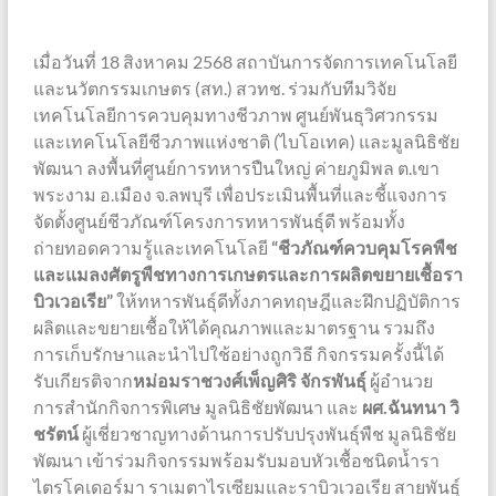
เมื่อวันที่ 18 สิงหาคม 2568 สถาบันการจัดการเทคโนโลยี
และนวัตกรรมเกษตร (สท.) สวทช. ร่วมกับทีมวิจัย
เทคโนโลยีการควบคุมทางชีวภาพ ศูนย์พันธุวิศวกรรม
และเทคโนโลยีชีวภาพแห่งชาติ (ไบโอเทค) และมูลนิธิชัย
พัฒนา ลงพื้นที่ศูนย์การทหารปืนใหญ่ ค่ายภูมิพล ต.เขา
พระงาม อ.เมือง จ.ลพบุรี เพื่อประเมินพื้นที่และชี้แจงการ
จัดตั้งศูนย์ชีวภัณฑ์โครงการทหารพันธุ์ดี พร้อมทั้ง
ถ่ายทอดความรู้และเทคโนโลยี
“ชีวภัณฑ์ควบคุมโรคพืช
และแมลงศัตรูพืชทางการเกษตรและการผลิตขยายเชื้อรา
บิวเวอเรีย”
ให้ทหารพันธุ์ดีทั้งภาคทฤษฎีและฝึกปฏิบัติการ
ผลิตและขยายเชื้อให้ได้คุณภาพและมาตรฐาน รวมถึง
การเก็บรักษาและนำไปใช้อย่างถูกวิธี กิจกรรมครั้งนี้ได้
รับเกียรติจาก
หม่อมราชวงศ์เพ็ญศิริ จักรพันธุ์
ผู้อำนวย
การสำนักกิจการพิเศษ มูลนิธิชัยพัฒนา และ
ผศ.ฉันทนา วิ
ชรัตน์
ผู้เชี่ยวชาญทางด้านการปรับปรุงพันธุ์พืช มูลนิธิชัย
พัฒนา เข้าร่วมกิจกรรมพร้อมรับมอบหัวเชื้อชนิดน้ำรา
ไตรโคเดอร์มา ราเมตาไรเซียมและราบิวเวอเรีย สายพันธุ์