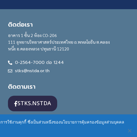
ติดต่อเรา
อาคาร 1 ชั้น 2 ห้อง CO-206
111 อุทยานวิทยาศาสตร์ประเทศไทย ถ.พหลโยธิน ต.คลอง
หนึ่ง อ.คลองหลวง ปทุมธานี 12120
0-2564-7000 ต่อ 1244
stks@nstda.or.th
ติดตามเรา
STKS.NSTDA
ายการใช้งานคุกกี้ ซึ่งเป็นส่วนหนึ่งของนโยบายการคุ้มครองข้อมูลส่วนบุคคล
0 Thailand License
.