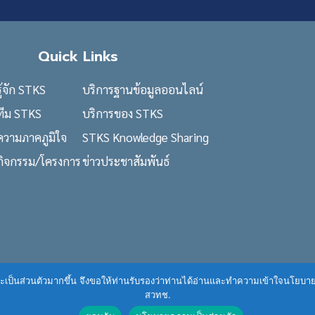
Quick Links
รู้จัก STKS
บริการฐานข้อมูลออนไลน์
ทีม STKS
บริการของ STKS
ความภาคภูมิใจ
STKS Knowledge Sharing
กิจกรรม/โครงการ
ข่าวประชาสัมพันธ์
ื่นและเป็นส่วนตัวมากขึ้น จึงขอให้ท่านรับรองว่าท่านได้อ่านและทำความเข้าใจนโยบ
สวทช.
 licensed under a
Creative Commons Attribution-NonCommercial 3.