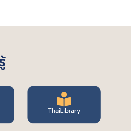
ู้
ThaiLibrary