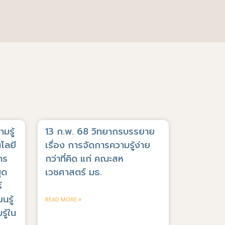
มรู้
13 ก.พ. 68 วิทยากรบรรยาย
โลยี
เรื่อง การจัดการความรู้ง่าย
าร
กว่าที่คิด แก่ คณะสห
ุด
เวชศาสตร์ มธ.
์
นรู้
READ MORE »
ู้ใน