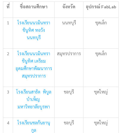
ที่
ชื่อสถานศึกษา
จังหวัด
อุปกรณ์
FabLab
1
โรงเรียนนวมินทรา
นนทบุรี
ชุดเล็ก
ชินูทิศ หอวัง
นนทบุรี
2
โรงเรียนนวมินทรา
สมุทรปราการ
ชุดเล็ก
ชินูทิศ เตรียม
อุดมศึกษาพัฒนาการ
สมุทรปราการ
3
โรงเรียนสาธิต พิบูล
ชลบุรี
ชุดใหญ่
บำเพ็ญ
มหาวิทยาลัยบูรพา
4
โรงเรียนชลกันยานุ
ชลบุรี
ชุดใหญ่
กูล