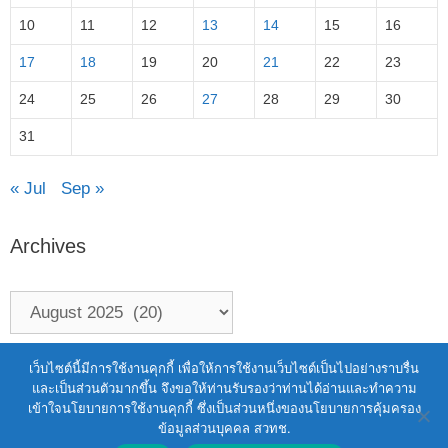
10
11
12
13
14
15
16
17
18
19
20
21
22
23
24
25
26
27
28
29
30
31
« Jul
Sep »
Archives
Terms of Service
|
Personal Data Protection Policy
เว็บไซต์นี้มีการใช้งานคุกกี้ เพื่อให้การใช้งานเว็บไซต์เป็นไปอย่างราบรื่น
และเป็นส่วนตัวมากขึ้น จึงขอให้ท่านรับรองว่าท่านได้อ่านและทำความ
2021 สำนักงานพัฒนาวิทยาศาสตร์และ
เข้าใจนโยบายการใช้งานคุกกี้ ซึ่งเป็นส่วนหนึ่งของนโยบายการคุ้มครอง
เทคโนโลยีแห่งชาติ (สวทช.)
ข้อมูลส่วนบุคคล สวทช.
111 อุทยานวิทยาศาสตร์ประเทศไทย ถนนพหลโยธิน ตำบล