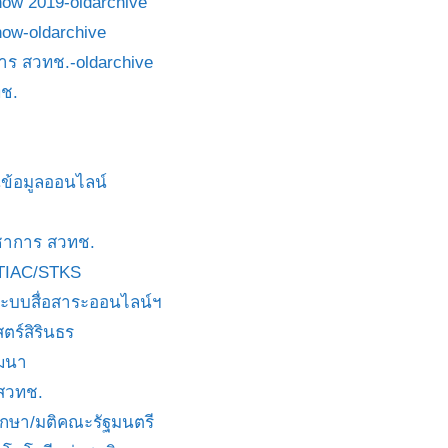
how 2019-oldarchive
how-oldarchive
าร สวทช.-oldarchive
ช.
ข้อมูลออนไลน์
ชาการ สวทช.
TIAC/STKS
ะบบสื่อสาระออนไลน์ฯ
ตร์สิรินธร
ัฒนา
 สวทช.
บกษา/มติคณะรัฐมนตรี