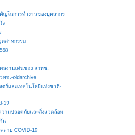
สำคัญในการทำงานของบุคลากร
วัล
ร
อุตสาหกรรม
2568
ย/ผลงานเด่นของ สวทช.
 สวทช.-oldarchive
ตร์และเทคโนโลยีแห่งชาติ-
id-19
วามปลอดภัยและสิ่งแวดล้อม
กัน
นคลาย COVID-19