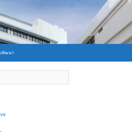
บพัฒนา
ive