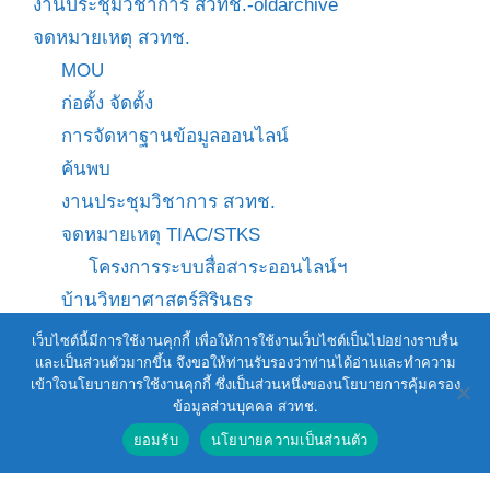
งานประชุมวิชาการ สวทช.-oldarchive
จดหมายเหตุ สวทช.
MOU
ก่อตั้ง จัดตั้ง
การจัดหาฐานข้อมูลออนไลน์
ค้นพบ
งานประชุมวิชาการ สวทช.
จดหมายเหตุ TIAC/STKS
โครงการระบบสื่อสาระออนไลน์ฯ
บ้านวิทยาศาสตร์สิรินธร
ผลงานวิจัยพัฒนา
เว็บไซต์นี้มีการใช้งานคุกกี้ เพื่อให้การใช้งานเว็บไซต์เป็นไปอย่างราบรื่น
และเป็นส่วนตัวมากขึ้น จึงขอให้ท่านรับรองว่าท่านได้อ่านและทำความ
ผู้อำนวยการ สวทช.
เข้าใจนโยบายการใช้งานคุกกี้ ซึ่งเป็นส่วนหนึ่งของนโยบายการคุ้มครอง
ราชกิจจานุเบกษา/มติคณะรัฐมนตรี
ข้อมูลส่วนบุคคล สวทช.
ศูนย์นาโนเทคโนโลยีแห่งชาติ
ยอมรับ
นโยบายความเป็นส่วนตัว
ศูนย์พันธุวิศวกรรมและเทคโนโลยีชีวภาพแห่งชาติ