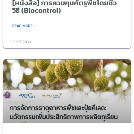
[หนังสือ] การควบคุมศัตรูพืชโดยชีว
วิธี (Biocontrol)
READ MORE »
21/05/2024