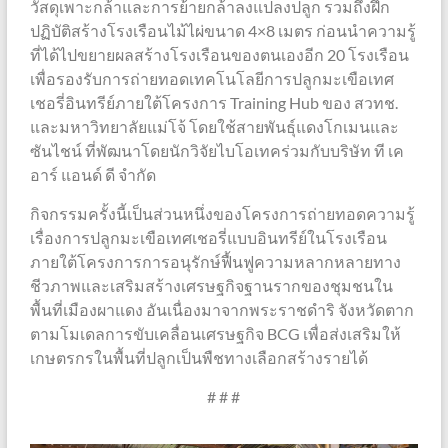
วัสดุเพาะกล้าและการย้ายกล้าลงแปลงปลูก รวมถึงฝึก
ปฏิบัติสร้างโรงเรือนไม้ไผ่ขนาด 4×8 เมตร ก่อนนำความรู้
ที่ได้ไปขยายผลสร้างโรงเรือนของตนเองอีก 20 โรงเรือน
เพื่อรองรับการถ่ายทอดเทคโนโลยีการปลูกมะเขือเทศ
เชอรี่อินทรีย์ภายใต้โครงการ Training Hub ของ สวทช.
และมหาวิทยาลัยแม่โจ้ โดยใช้สายพันธุ์แดงโกเมนและ
ซันไชน์ ที่พัฒนาโดยนักวิจัยไบโอเทคร่วมกับบริษัท ที เค
อาร์ แอนด์ ดี จำกัด
กิจกรรมครั้งนี้เป็นส่วนหนึ่งของโครงการถ่ายทอดความรู้
เรื่องการปลูกมะเขือเทศเชอรี่แบบอินทรีย์ในโรงเรือน
ภายใต้โครงการการอนุรักษ์ฟื้นฟูความหลากหลายทาง
ชีวภาพและเสริมสร้างเศรษฐกิจฐานรากของชุมชนใน
พื้นที่เมืองผาแดง อันเนื่องมาจากพระราชดำริ จังหวัดตาก
ตามโมเดลการขับเคลื่อนเศรษฐกิจ BCG เพื่อส่งเสริมให้
เกษตรกรในพื้นที่ปลูกเป็นพืชทางเลือกสร้างรายได้
# # #