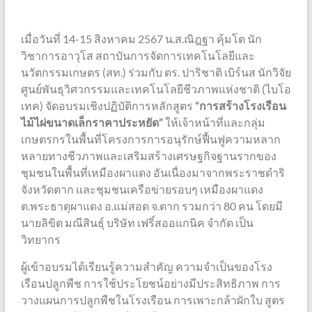
เมื่อวันที่ 14-15 สิงหาคม 2567 น.ส.ณิฎฐา คุ้มโต นัก
วิชาการอาวุโส สถาบันการจัดการเทคโนโลยีและ
นวัตกรรมเกษตร (สท.) ร่วมกับ ดร. ปาริชาติ เบิร์นส นักวิจัย
ศูนย์พันธุวิศวกรรมและเทคโนโลยีชีวภาพแห่งชาติ (ไบโอ
เทค) จัดอบรมเชิงปฏิบัติการหลักสูตร
“การสร้างโรงเรือน
ไม้ไผ่ขนาดเล็กราคาประหยัด”
ให้เจ้าหน้าที่และกลุ่ม
เกษตรกรในพื้นที่โครงการการอนุรักษ์ฟื้นฟูความหลาก
หลายทางชีวภาพและเสริมสร้างเศรษฐกิจฐานรากของ
ชุมชนในพื้นที่เหมืองผาแดง อันเนื่องมาจากพระราชดำริ
จังหวัดตาก และชุมชนเครือข่ายรอบๆ เหมืองผาแดง
ต.พระธาตุผาแดง อ.แม่สอด จ.ตาก รวมกว่า 80 คน โดยมี
นายลิขิต มณีสินธุ์ บริษัท เฟริ์สออแกนิค จำกัด เป็น
วิทยากร
ผู้เข้าอบรมได้เรียนรู้ความสำคัญ ความจำเป็นของโรง
เรือนปลูกพืช การใช้ประโยชน์อย่างมีประสิทธิภาพ การ
วางแผนการปลูกพืชในโรงเรือน การเพาะกล้าผักใบ สูตร