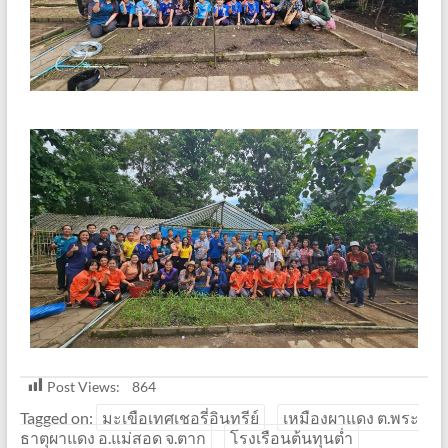
Post Views:
864
Tagged on:
มะเขือเทศเชอรี่อินทรีย์
เหมืองผาแดง ต.พระ
ธาตุผาแดง อ.แม่สอด จ.ตาก
โรงเรือนต้นทุนต่ำ