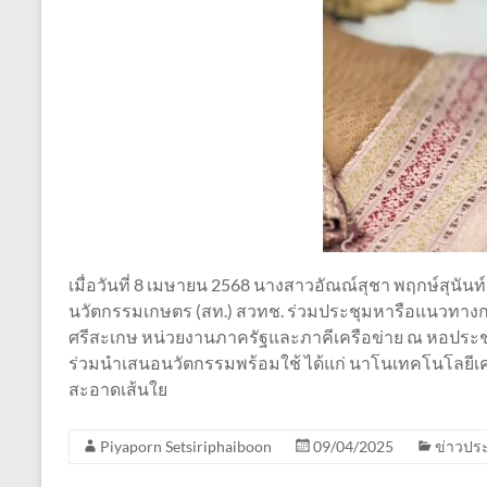
เมื่อวันที่ 8 เมษายน 2568 นางสาวอัณณ์สุชา พฤกษ์สุนันท
นวัตกรรมเกษตร (สท.) สวทช. ร่วมประชุมหารือแนวทางกา
ศรีสะเกษ หน่วยงานภาครัฐและภาคีเครือข่าย ณ หอประชุม
ร่วมนำเสนอนวัตกรรมพร้อมใช้ ได้แก่ นาโนเทคโนโลยีเคลือ
สะอาดเส้นใย
Piyaporn Setsiriphaiboon
09/04/2025
ข่าวประ