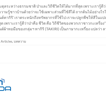
ลระหว่างธรรมชาติ ป่าและวิถีชีวิตให้ได้มากที่สุด เพราะเรารู้ดีว่าป
วามรู้ชาวบ้านด้วยว่าจะใช้เฉพาะส่วนที่ใช้สีได้ ถากต้นไม้อย่างไร
รนด์ทากิริ’ เราตระหนักถึงทรัพยากรที่ใช้ไป เราจะปลูกพืชให้สีในแ
ด เพราะเรารู้ดีว่าป่าคือ ชีวิต คือ วิถีชีวิตของพวกเราชาวกะเหรี่ย
ด์ผ้าทอมือของกลุ่มฯ ทากิริ (TAKIRI) เป็นภาษากะเหรี่ยง แปลว่า 
 Articles
,
บทความ