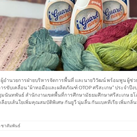
์ ผู้อำนวยการฝ่ายบริหารจัดการพื้นที่ และนายวิวัฒน์ พร้อมพูน ผู้
รขับเคลื่อน “ผ้าทอมือและผลิตภัณฑ์ OTOP ศรีสะเกษ” ประจำปีง
นันทพันธ์ สำนักงานเขตพื้นที่การศึกษามัธยมศึกษาศรีสะเกษ ยโสธ
บเส้นใยเพิ่มคุณสมบัติพิเศษ กันยูวี นุ่มลื่น กันแบคทีเรีย เพิ่ม
ชาสัมพันธ์