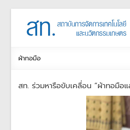
ผ้าทอมือ
สท. ร่วมหารือขับเคลื่อน “ผ้าทอม