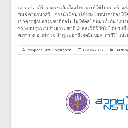
แบรนด์ทากิริ เราตระหนักถึงทรัพยากรที่ใช้ไป เราสร้างสมดุ
พันธ์ ด่านวนาศรี- “การนำพืชมาใช้ประโยชน์ เราต้องให้ค
เขาคงอยู่กับธรรมชาติต่อไป ไม่ใช่ตัดโค่นมาทั้งต้น “แบ
สร้างสมดุลระหว่างธรรมชาติ ป่าและวิถีชีวิตให้ได้มากที่สุ
ต.ทากาศ อ.แม่ทา จ.ลำพูน บอกถึงจุดยืนของ “ทากิริ” แบรน
Piyaporn Setsiriphaiboon
17/06/2022
Feature