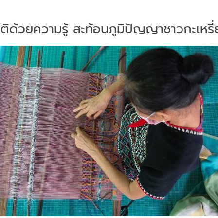
าติด้วยความรู้ สะท้อนภูมิปัญญาชาวกะเหร