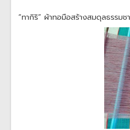
“ทากิริ” ผ้าทอมือสร้างสมดุลธรรมช