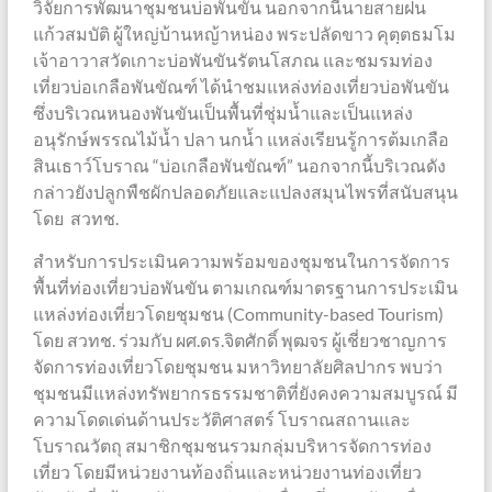
วิจัยการพัฒนาชุมชนบ่อพันขัน นอกจากนี้นายสายฝน
แก้วสมบัติ ผู้ใหญ่บ้านหญ้าหน่อง พระปลัดขาว คุตฺตธมโม
เจ้าอาวาสวัดเกาะบ่อพันขันรัตนโสภณ และชมรมท่อง
เที่ยวบ่อเกลือพันขัณฑ์ ได้นำชมแหล่งท่องเที่ยวบ่อพันขัน
ซึ่งบริเวณหนองพันขันเป็นพื้นที่ชุ่มน้ำและเป็นแหล่ง
อนุรักษ์พรรณไม้น้ำ ปลา นกน้ำ แหล่งเรียนรู้การต้มเกลือ
สินเธาว์โบราณ “บ่อเกลือพันขัณฑ์” นอกจากนี้บริเวณดัง
กล่าวยังปลูกพืชผักปลอดภัยและแปลงสมุนไพรที่สนับสนุน
โดย สวทช.
สำหรับการประเมินความพร้อมของชุมชนในการจัดการ
พื้นที่ท่องเที่ยวบ่อพันขัน ตามเกณฑ์มาตรฐานการประเมิน
แหล่งท่องเที่ยวโดยชุมชน (Community-based Tourism)
โดย สวทช. ร่วมกับ ผศ.ดร.จิตศักดิ์ พุฒจร ผู้เชี่ยวชาญการ
จัดการท่องเที่ยวโดยชุมชน มหาวิทยาลัยศิลปากร พบว่า
ชุมชนมีแหล่งทรัพยากรธรรมชาติที่ยังคงความสมบูรณ์ มี
ความโดดเด่นด้านประวัติศาสตร์ โบราณสถานและ
โบราณวัตถุ สมาชิกชุมชนรวมกลุ่มบริหารจัดการท่อง
เที่ยว โดยมีหน่วยงานท้องถิ่นและหน่วยงานท่องเที่ยว