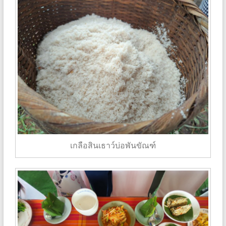
เกลือสินเธาว์บ่อพันขัณฑ์