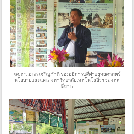
ผศ.ดร.เอนก เจริญภักดี รองอธิการบดีฝ่ายยุทธศาสตร์
นโยบายและแผน มหาวิทยาลัยเทคโนโลยีราชมงคล
อีสาน