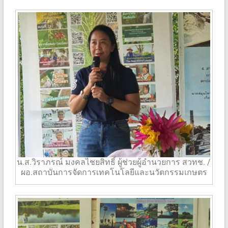
น.ส.วิราภรณ์ มงคลไชยสิทธิ์ ผู้ช่วยผู้อำนวยการ สวทช. /
ผอ.สถาบันการจัดการเทคโนโลยีและนวัตกรรมเกษตร