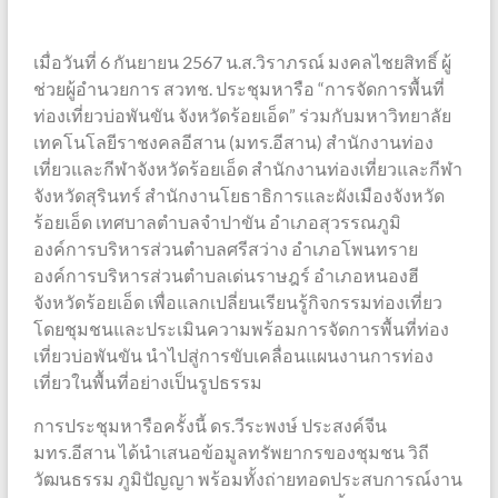
เมื่อวันที่ 6 กันยายน 2567 น.ส.วิราภรณ์ มงคลไชยสิทธิ์ ผู้
ช่วยผู้อำนวยการ สวทช. ประชุมหารือ “การจัดการพื้นที่
ท่องเที่ยวบ่อพันขัน จังหวัดร้อยเอ็ด” ร่วมกับมหาวิทยาลัย
เทคโนโลยีราชงคลอีสาน (มทร.อีสาน) สำนักงานท่อง
เที่ยวและกีฬาจังหวัดร้อยเอ็ด สำนักงานท่องเที่ยวและกีฬา
จังหวัดสุรินทร์ สำนักงานโยธาธิการและผังเมืองจังหวัด
ร้อยเอ็ด เทศบาลตำบลจำปาขัน อำเภอสุวรรณภูมิ
องค์การบริหารส่วนตำบลศรีสว่าง อำเภอโพนทราย
องค์การบริหารส่วนตำบลเด่นราษฎร์ อำเภอหนองฮี
จังหวัดร้อยเอ็ด เพื่อแลกเปลี่ยนเรียนรู้กิจกรรมท่องเที่ยว
โดยชุมชนและประเมินความพร้อมการจัดการพื้นที่ท่อง
เที่ยวบ่อพันขัน นำไปสู่การขับเคลื่อนแผนงานการท่อง
เที่ยวในพื้นที่อย่างเป็นรูปธรรม
การประชุมหารือครั้งนี้ ดร.วีระพงษ์ ประสงค์จีน
มทร.อีสาน ได้นำเสนอข้อมูลทรัพยากรของชุมชน วิถี
วัฒนธรรม ภูมิปัญญา พร้อมทั้งถ่ายทอดประสบการณ์งาน