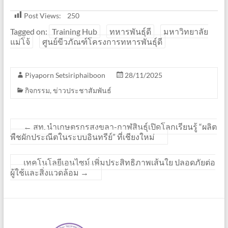
Post Views:
250
Tagged on:
Training Hub
ทหารพันธุ์ดี
มหาวิทยาลัย
แม่โจ้
ศูนย์ขีวภัณฑ์โครงการทหารพันธุ์ดี
Piyaporn Setsiriphaiboon
28/11/2025
กิจกรรม
,
ข่าวประชาสัมพันธ์
←
สท. นำเกษตรกรสงขลา-กาฬสินธุ์เปิดโลกเรียนรู้ “ผลิต
พืชผักประณีตในระบบอินทรีย์” ที่เชียงใหม่
เทคโนโลยีเอนไซม์ เพิ่มประสิทธิภาพเส้นใย ปลอดภัยต่อ
ผู้ใช้และสิ่งแวดล้อม
→