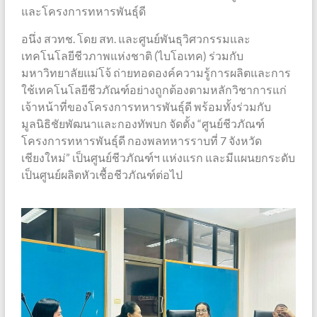
และโครงการทหารพันธุ์ดี
อนึ่ง สวทช. โดย สท. และศูนย์พันธุวิศวกรรมและ
เทคโนโลยีชีวภาพแห่งชาติ (ไบโอเทค) ร่วมกับ
มหาวิทยาลัยแม่โจ้ ถ่ายทอดองค์ความรู้การผลิตและการ
ใช้เทคโนโลยีชีวภัณฑ์อย่างถูกต้องตามหลักวิชาการแก่
เจ้าหน้าที่ของโครงการทหารพันธุ์ดี พร้อมทั้งร่วมกับ
มูลนิธิชัยพัฒนาและกองทัพบก จัดตั้ง “ศูนย์ชีวภัณฑ์
โครงการทหารพันธุ์ดี กองพลทหารราบที่ 7 จังหวัด
เชียงใหม่” เป็นศูนย์ชีวภัณฑ์ฯ แห่งแรก และมีแผนยกระดับ
เป็นศูนย์ผลิตหัวเชื้อชีวภัณฑ์ต่อไป