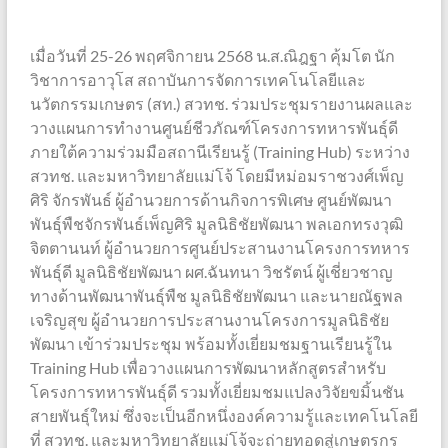
เมื่อวันที่ 25-26 พฤศจิกายน 2568 น.ส.ณิฎฐา คุ้มโต นัก
วิชาการอาวุโส สถาบันการจัดการเทคโนโลยีและ
นวัตกรรมเกษตร (สท.) สวทช. ร่วมประชุมรายงานผลและ
วางแผนการทำงานศูนย์ชีวภัณฑ์โครงการทหารพันธุ์ดี
ภายใต้ความร่วมมือสถานีเรียนรู้ (Training Hub) ระหว่าง
สวทช. และมหาวิทยาลัยแม่โจ้ โดยมีหม่อมราชวงศ์เพ็ญ
ศิริ จักรพันธ์ ผู้อำนวยการด้านกิจการพิเศษ ศูนย์พัฒนา
พันธุ์พืชจักรพันธ์เพ็ญศิริ มูลนิธิชัยพัฒนา พลเอกทรงวุฒิ
จิตตานนท์ ผู้อำนวยการศูนย์ประสานงานโครงการทหาร
พันธุ์ดี มูลนิธิชัยพัฒนา ผศ.ฉันทนา วิชรัตน์ ผู้เชี่ยวชาญ
ทางด้านพัฒนาพันธุ์พืช มูลนิธิชัยพัฒนา และนายณัฐพล
เจริญสุข ผู้อำนวยการประสานงานโครงการมูลนิธิชัย
พัฒนา เข้าร่วมประชุม พร้อมทั้งเยี่ยมชมฐานเรียนรู้ใน
Training Hub เพื่อวางแผนการพัฒนาหลักสูตรสำหรับ
โครงการทหารพันธุ์ดี รวมทั้งเยี่ยมชมแปลงวิจัยขมิ้นชัน
สายพันธุ์ใหม่ ซึ่งจะเป็นอีกหนึ่งองค์ความรู้และเทคโนโลยี
ที่ สวทช. และมหาวิทยาลัยแม่โจ้จะถ่ายทอดสู่เกษตรกร