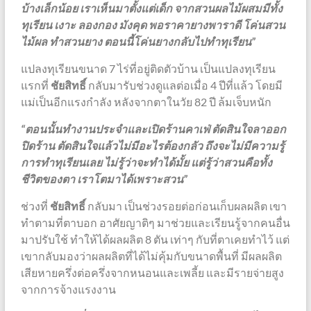
บ้างเล็กน้อย เราเห็นมาตั้งแต่เด็ก จากสวนผลไม้ผสมมีทั้ง
ทุเรียน เงาะ ลองกอง มังคุด พอราคายางพาราดี โค่นสวน
ไม้ผล ทำสวนยาง ตอนนี้โค่นยางกลับไปทำทุเรียน”
แปลงทุเรียนขนาด 7 ไร่ที่อยู่ติดตัวบ้าน เป็นแปลงทุเรียน
แรกที่
ชัยสิทธิ์
กลับมารับช่วงดูแลต่อเมื่อ 4 ปีที่แล้ว โดยมี
แม่เป็นอีกแรงกำลัง หลังจากตาในวัย 82 ปี ล้มเจ็บหนัก
“ตอนนั้นทำงานประจำและเปิดร้านคาเฟ่ ตัดสินใจลาออก
ปิดร้าน ตัดสินใจแล้วไม่มีอะไรต้องกลัว ถึงจะไม่มีความรู้
การทำทุเรียนเลย ไม่รู้ว่าจะทำได้มั้ย แต่รู้ว่าสวนคือทั้ง
ชีวิตของตา เราโตมาได้เพราะสวน”
ช่วงที่
ชัยสิทธิ์
กลับมา เป็นช่วงรอยต่อก่อนเก็บผลผลิต เขา
ทำตามที่ตาบอก อาศัยญาติๆ มาช่วยและเรียนรู้จากคนอื่น
มาปรับใช้ ทำให้ได้ผลผลิต 8 ตัน เท่าๆ กับที่ตาเคยทำไว้ แต่
เขากลับมองว่าผลผลิตที่ได้ไม่คุ้มกับขนาดพื้นที่ มีผลผลิต
เสียหายครึ่งต่อครึ่งจากหนอนและเพลี้ย และมีรายจ่ายสูง
จากการจ้างแรงงาน