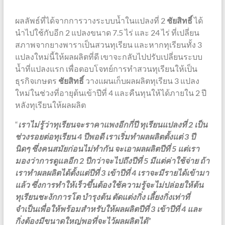
ผลลัพธ์ที่ได้จากการวางระบบน้ำในแปลงที่ 2
ชัยสิทธิ์
ได้
นำไปใช้กับอีก 2 แปลงขนาด 7.5 ไร่ และ 24 ไร่ ที่เปลี่ยน
สภาพจากยางพาราเป็นสวนทุเรียน และหากทุเรียนทั้ง 3
แปลงใหม่นี้ให้ผลผลิตที่ดี เขาจะกลับไปปรับเปลี่ยนระบบ
น้ำที่แปลงแรก เพื่อตอบโจทย์การทำสวนทุเรียนให้เป็น
ธุรกิจเกษตร
ชัยสิทธิ์
วางแผนเก็บผลผลิตทุเรียน 3 แปลง
ใหม่ในช่วงที่อายุต้นเข้าปีที่ 4 และคืนทุนให้ได้ภายใน 2 ปี
หลังทุเรียนให้ผลผลิต
“
เราไม่รู้ว่าทุเรียนจะราคาแพงอีกกี่ปี ทุเรียนแปลงที่
2 เป็น
ช่วงรอยต่อทุเรียน 4 ปีพอดี เราเริ่มทำผลผลิตตั้งแต่ 3 ปี
นิดๆ ซึ่งคนสมัยก่อนไม่ทำกัน จะเอาผลผลิตปีที่ 5 แต่เรา
มองว่าการดูแลอีก 2 ปีกว่าจะไปถึงปีที่ 5 มีแต่ค่าใช้จ่าย ถ้า
เราทำผลผลิตได้ตั้งแต่ปีที่ 3 เข้าปีที่ 4 เราจะมีรายได้เข้ามา
แล้ว ซึ่งการทำให้เร็วขึ้นต้องใช้ความรู้จะไม่ปล่อยให้ต้น
ทุเรียนชะงักการโต บำรุงต้น ตัดแต่งกิ่ง เลี้ยงกิ่งเท่าที่
จำเป็นเพื่อให้พร้อมสำหรับให้ผลผลิตปีที่ 3 เข้าปีที่ 4 และ
กิ่งต้องมีขนาดใหญ่พอที่จะไว้ผลผลิตได้”