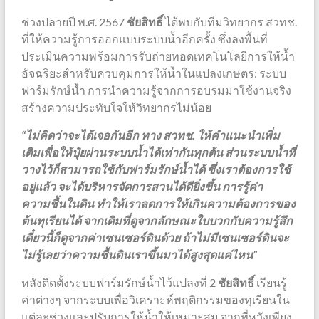
ช่วงปลายปี พ.ศ. 2567
ชัยสิทธิ์
ได้พบกับทีมวิทยากร สวทช.
ที่ให้ความรู้การออกแบบระบบน้ำอีกครั้ง ซึ่งลงพื้นที่
ประเมินความพร้อมการรับถ่ายทอดเทคโนโลยีการให้น้ำ
อัจฉริยะสำหรับควบคุมการให้น้ำในแปลงเกษตร: ระบบ
ฟาร์มรักษ์น้ำ การนำความรู้จากการอบรมมาใช้งานจริง
สร้างความประทับใจให้วิทยากรไม่น้อย
“ไม่คิดว่าจะได้เจอกันอีก ทาง สวทช. ให้คำแนะนำเพิ่ม
เติมเพื่อให้ปุ๋ยผ่านระบบน้ำได้เท่ากันทุกต้น ส่วนระบบน้ำที่
วางไว้ก็สามารถใช้กับฟาร์มรักษ์น้ำได้ ซึ่งเราต้องการใช้
อยู่แล้ว จะได้บริหารจัดการสวนได้ดียิ่งขึ้น การรู้ค่า
ความชื้นในดิน ทำให้เราลดการให้เกินความต้องการของ
ต้นทุเรียนได้ จากเดิมที่ดูจากลักษณะใบบวกกับความรู้สึก
เดี๋ยวนี้ก็ดูจากค่าเซนเซอร์ดินด้วย ถ้าไม่มีเซนเซอร์ดินจะ
ไม่รู้เลยว่าความชื้นดินเราขึ้นมาได้สูงสุดแค่ไหน”
หลังติดตั้งระบบฟาร์มรักษ์น้ำไว้แปลงที่ 2
ชัยสิทธิ์
เรียนรู้
ค่าต่างๆ จากระบบเพื่อวิเคราะห์พฤติกรรมของทุเรียนใน
แต่ละช่วงและปรับการให้น้ำให้เหมาะสม จากที่หวังเพียง