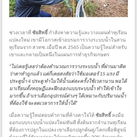
ช่วงเวลาที่
ชัยสิทธิ์
กำลังหาความรู้และวางแผนทำทุเรียน
แปลงใหม่ เขามีโอกาสเข้าอบรมการวางระบบน้ำในสวน
ทุเรียนจาก สวทช. เมื่อปี พ.ศ. 2565 เป็นความรู้ใหม่สำหรับ
เขาและกลายเป็นหนึ่งในแผนการทำธุรกิจเกษตร
“ไม่เคยรู้เลยว่าต้องคำนวณการวางระบบน้ำ ที่ผ่านมาคิด
ว่าตาทำถูกแล้ว แต่ก็เคยสงสัยว่าใช้มอเตอร์ 15 แรง มี
ประตูน้ำ 4 ประตู ทำไมให้น้ำแต่ละครั้งใช้เวลานาน พอได้
มาเรียนทั้งทฤษฎีและฝึกออกแบบระบบน้ำ ทำให้เข้าใจ
มากขึ้น ถ้าเราเลือกอุปกรณ์ต่างๆ ได้เหมาะกับปริมาณน้ำ
ที่ต้องใช้ จะลดเวลาการให้น้ำได้”
เมื่อความรู้ใหม่ตอบคำถามที่ค้างคาใจได้
ชัยสิทธิ์
ลงมือ
ออกแบบระบบน้ำแปลงใหม่ทันที ตั้งต้นจากจำนวนทุเรียน
ที่ต้องการปลูกในแปลง เขาเลือกปลูกต้นคู่/โคกเพื่อพิสูจน์
ข้อมูลที่ได้รับมาว่าจะให้ผลผลิตมากขึ้น 20% จำนวนต้น