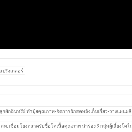
สปริงเกลอร์
กผักอินทรีย์ ทำปุ๋ยคุณภาพ-จัดการผักสดหลังเก็บเกี่ยว-วางแผน
สท. เชื่อมโยงตลาดรับซื้อโคเนื้อคุณภาพ นำร่อง 9 กลุ่มผู้เลี้ยงโคใน