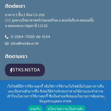
ติดต่อเรา
อาคาร 1 ชั้น 2 ห้อง CO-206
111 อุทยานวิทยาศาสตร์ประเทศไทย ถ.พหลโยธิน ต.คลองหนึ่ง
อ.คลองหลวง ปทุมธานี 12120
0-2564-7000 ต่อ 1244
stks@nstda.or.th
ติดตามเรา
STKS.NSTDA
เว็บไซต์นี้มีการใช้งานคุกกี้ เพื่อให้การใช้งานเว็บไซต์เป็นไปอย่างราบรื่น
และเป็นส่วนตัวมากขึ้น จึงขอให้ท่านรับรองว่าท่านได้อ่านและทำความ
เข้าใจนโยบายการใช้งานคุกกี้ ซึ่งเป็นส่วนหนึ่งของนโยบายการคุ้มครอง
STKS is licensed under a
Creative Commons
ข้อมูลส่วนบุคคล สวทช.
Attribution-NonCommercial 3.0 Thailand License
.
ยอมรับ
นโยบายความเป็นส่วนตัว