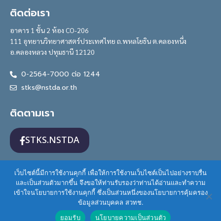
ติดต่อเรา
อาคาร 1 ชั้น 2 ห้อง CO-206
111 อุทยานวิทยาศาสตร์ประเทศไทย ถ.พหลโยธิน ต.คลองหนึ่ง
อ.คลองหลวง ปทุมธานี 12120
0-2564-7000 ต่อ 1244
stks@nstda.or.th
ติดตามเรา
STKS.NSTDA
เว็บไซต์นี้มีการใช้งานคุกกี้ เพื่อให้การใช้งานเว็บไซต์เป็นไปอย่างราบรื่น
และเป็นส่วนตัวมากขึ้น จึงขอให้ท่านรับรองว่าท่านได้อ่านและทำความ
เข้าใจนโยบายการใช้งานคุกกี้ ซึ่งเป็นส่วนหนึ่งของนโยบายการคุ้มครอง
STKS is licensed under a
Creative Commons
ข้อมูลส่วนบุคคล สวทช.
Attribution-NonCommercial 3.0 Thailand License
.
ยอมรับ
นโยบายความเป็นส่วนตัว