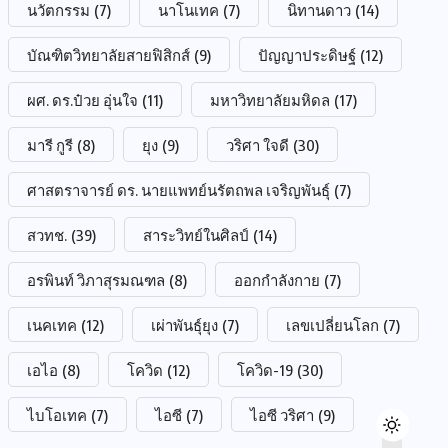
นวัตกรรม
(7)
นาโนเทค
(7)
นิทานดาว
(14)
บัณฑิตวิทยาลัยสายฟิสิกส์
(9)
ปัญญาประดิษฐ์
(12)
ผศ. ดร.ป๋วย อุ่นใจ
(11)
มหาวิทยาลัยมหิดล
(17)
มารี กูรี
(8)
ยุง
(9)
วริศา ใจดี
(30)
ศาสตราจารย์ ดร. นายแพทย์นรัตถพล เจริญพันธุ์
(7)
สวทช.
(39)
สาระวิทย์ในศิลป์
(14)
อรพินท์ วิภาสุรมณฑล
(8)
ออกกำลังกาย
(7)
เนคเทค
(12)
เผ่าพันธุ์ยุง
(7)
เลขเปลี่ยนโลก
(7)
เอไอ
(8)
โควิด
(12)
โควิด-19
(30)
ไบโอเทค
(7)
ไอซี
(7)
ไอซี วริศา
(9)