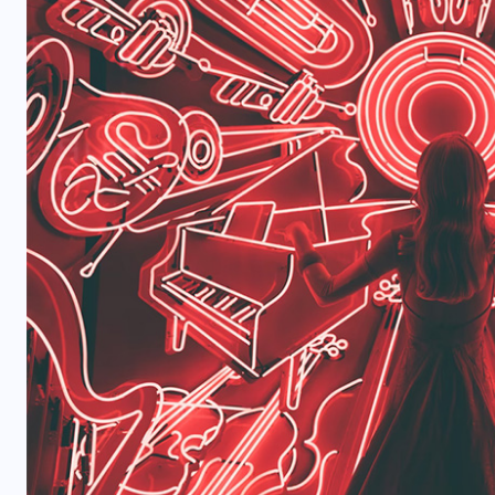
ข่าววิทย์
MIT ร่วมมือ Samsung ปลดล็อก
ขีดจำกัดไดโอดเปล่งแสงควอน
ตัมดอต ยืดอายุการใช้งานพุ่ง
5,000 เท่า พร้อมปฏิวัติจอภาพยุค
ศ
ใหม่
04/08/2026