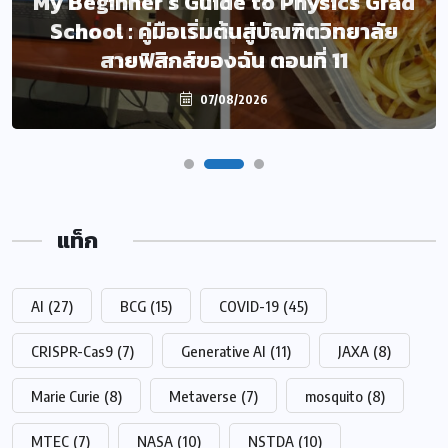
My Beginner’s Guide to Physics Grad
ละเมิดความเป็นส่วนตัวส่วนใหญ่ จะเกิด
School : คู่มือเริ่มต้นสู่บัณฑิตวิทยาลัย
จากการคาดเดาที่สรุปโดย AI หรือ AI-
สายฟิสิกส์ของฉัน ตอนที่ 11
Generated Inferences
07/08/2026
07/08/2026
แท็ก
AI
(27)
BCG
(15)
COVID-19
(45)
CRISPR-Cas9
(7)
Generative AI
(11)
JAXA
(8)
Marie Curie
(8)
Metaverse
(7)
mosquito
(8)
MTEC
(7)
NASA
(10)
NSTDA
(10)