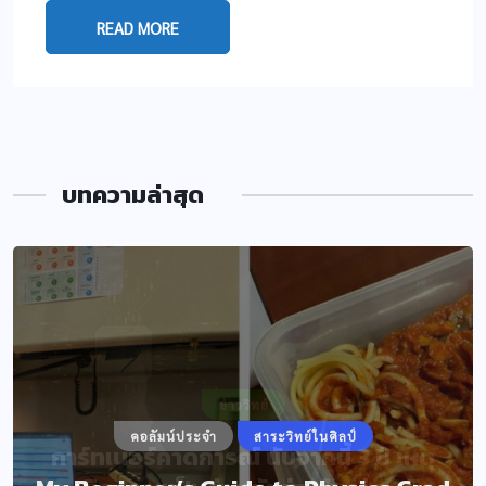
READ MORE
บทความล่าสุด
ข่าววิทย์
คอลัมน์ประจำ
สาระวิทย์ในศิลป์
การ์ทเนอร์คาดการณ์ นับจากนี้ 3 ปี เหตุ