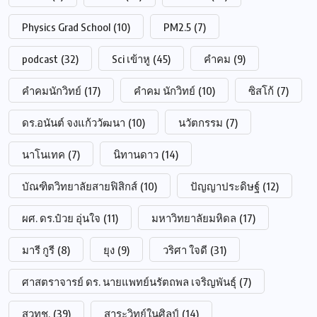
Physics Grad School
(10)
PM2.5
(7)
podcast
(32)
Sci เข้าหู
(45)
คำคม
(9)
คำคมนักวิทย์
(17)
คำคม นักวิทย์
(10)
ซิสโก้
(7)
ดร.อนันต์ จงแก้ววัฒนา
(10)
นวัตกรรม
(7)
นาโนเทค
(7)
นิทานดาว
(14)
บัณฑิตวิทยาลัยสายฟิสิกส์
(10)
ปัญญาประดิษฐ์
(12)
ผศ. ดร.ป๋วย อุ่นใจ
(11)
มหาวิทยาลัยมหิดล
(17)
มารี กูรี
(8)
ยุง
(9)
วริศา ใจดี
(31)
ศาสตราจารย์ ดร. นายแพทย์นรัตถพล เจริญพันธุ์
(7)
สวทช.
(39)
สาระวิทย์ในศิลป์
(14)