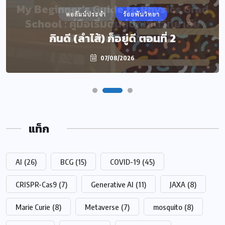
My Beginner’s Guide to Physics Grad
คอลัมน์ประจำ
ร้อยพันวิทยา
School : คู่มือเริ่มต้นสู่บัณฑิตวิทยาลัย
กินดี (ลำไส้) ก็อยู่ดี ตอนที่ 2
สายฟิสิกส์ของฉัน ตอนที่ 11
07/08/2026
07/08/2026
แท็ก
AI
(26)
BCG
(15)
COVID-19
(45)
CRISPR-Cas9
(7)
Generative AI
(11)
JAXA
(8)
Marie Curie
(8)
Metaverse
(7)
mosquito
(8)