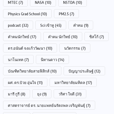
MTEC
(7)
NASA
(10)
NSTDA
(10)
Physics Grad School
(10)
PM2.5
(7)
podcast
(32)
Sci เข้าหู
(45)
คำคม
(9)
คำคมนักวิทย์
(17)
คำคม นักวิทย์
(10)
ซิสโก้
(7)
ดร.อนันต์ จงแก้ววัฒนา
(10)
นวัตกรรม
(7)
นาโนเทค
(7)
นิทานดาว
(14)
บัณฑิตวิทยาลัยสายฟิสิกส์
(10)
ปัญญาประดิษฐ์
(12)
ผศ. ดร.ป๋วย อุ่นใจ
(11)
มหาวิทยาลัยมหิดล
(17)
มารี กูรี
(8)
ยุง
(9)
วริศา ใจดี
(31)
ศาสตราจารย์ ดร. นายแพทย์นรัตถพล เจริญพันธุ์
(7)