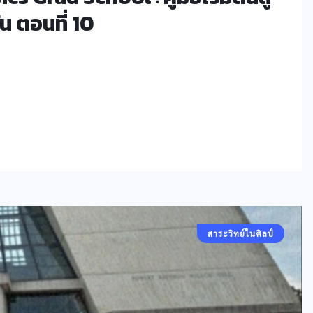
น ตอนที่ 10
สาระวิทย์ในศิลป์
คอลัมน์ประจำ