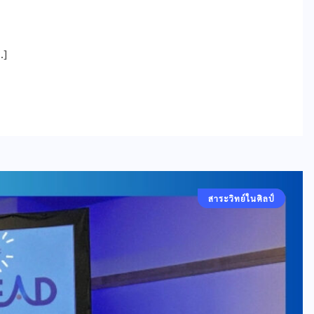
…]
สาระวิทย์ในศิลป์
คอลัมน์ประจำ