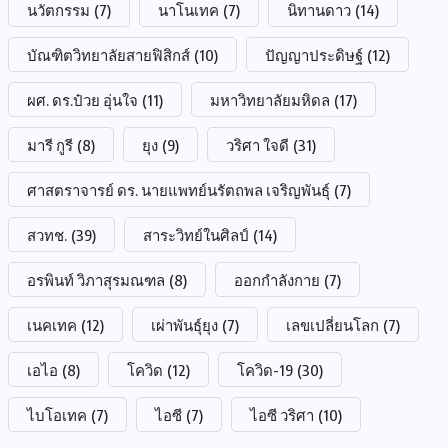
นวัตกรรม
(7)
นาโนเทค
(7)
นิทานดาว
(14)
บัณฑิตวิทยาลัยสายฟิสิกส์
(10)
ปัญญาประดิษฐ์
(12)
ผศ. ดร.ป๋วย อุ่นใจ
(11)
มหาวิทยาลัยมหิดล
(17)
มารี กูรี
(8)
ยุง
(9)
วริศา ใจดี
(31)
ศาสตราจารย์ ดร. นายแพทย์นรัตถพล เจริญพันธุ์
(7)
สวทช.
(39)
สาระวิทย์ในศิลป์
(14)
อรพินท์ วิภาสุรมณฑล
(8)
ออกกำลังกาย
(7)
เนคเทค
(12)
เผ่าพันธุ์ยุง
(7)
เลขเปลี่ยนโลก
(7)
เอไอ
(8)
โควิด
(12)
โควิด-19
(30)
ไบโอเทค
(7)
ไอซี
(7)
ไอซี วริศา
(10)