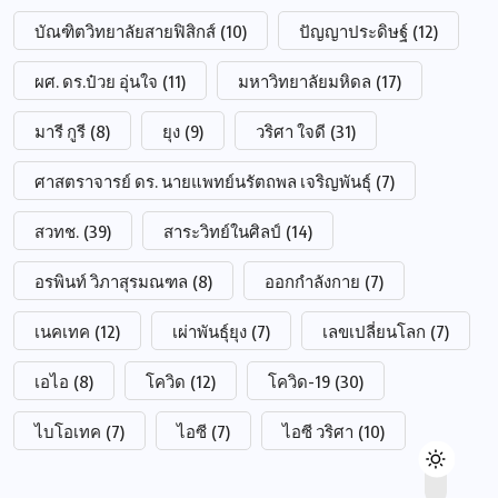
บัณฑิตวิทยาลัยสายฟิสิกส์
(10)
ปัญญาประดิษฐ์
(12)
ผศ. ดร.ป๋วย อุ่นใจ
(11)
มหาวิทยาลัยมหิดล
(17)
มารี กูรี
(8)
ยุง
(9)
วริศา ใจดี
(31)
ศาสตราจารย์ ดร. นายแพทย์นรัตถพล เจริญพันธุ์
(7)
สวทช.
(39)
สาระวิทย์ในศิลป์
(14)
อรพินท์ วิภาสุรมณฑล
(8)
ออกกำลังกาย
(7)
เนคเทค
(12)
เผ่าพันธุ์ยุง
(7)
เลขเปลี่ยนโลก
(7)
เอไอ
(8)
โควิด
(12)
โควิด-19
(30)
ไบโอเทค
(7)
ไอซี
(7)
ไอซี วริศา
(10)