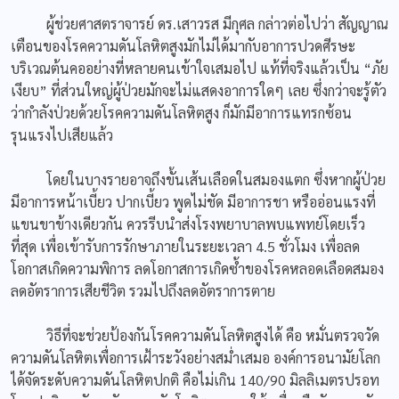
ผู้ช่วยศาสตราจารย์ ดร.เสาวรส มีกุศล กล่าวต่อไปว่า สัญญาณ
เตือนของโรคความดันโลหิตสูงมักไม่ได้มากับอาการปวดศีรษะ
บริเวณต้นคออย่างที่หลายคนเข้าใจเสมอไป แท้ที่จริงแล้วเป็น “ภัย
เงียบ” ที่ส่วนใหญ่ผู้ป่วยมักจะไม่แสดงอาการใดๆ เลย ซึ่งกว่าจะรู้ตัว
ว่ากำลังป่วยด้วยโรคความดันโลหิตสูง ก็มักมีอาการแทรกซ้อน
รุนแรงไปเสียแล้ว
โดยในบางรายอาจถึงขั้นเส้นเลือดในสมองแตก ซึ่งหากผู้ป่วย
มีอาการหน้าเบี้ยว ปากเบี้ยว พูดไม่ชัด มีอาการชา หรืออ่อนแรงที่
แขนขาข้างเดียวกัน ควรรีบนำส่งโรงพยาบาลพบแพทย์โดยเร็ว
ที่สุด เพื่อเข้ารับการรักษาภายในระยะเวลา 4.5 ชั่วโมง เพื่อลด
โอกาสเกิดความพิการ ลดโอกาสการเกิดซ้ำของโรคหลอดเลือดสมอง
ลดอัตราการเสียชีวิต รวมไปถึงลดอัตราการตาย
วิธีที่จะช่วยป้องกันโรคความดันโลหิตสูงได้ คือ หมั่นตรวจวัด
ความดันโลหิตเพื่อการเฝ้าระวังอย่างสม่ำเสมอ องค์การอนามัยโลก
ได้จัดระดับความดันโลหิตปกติ คือไม่เกิน 140/90 มิลลิเมตรปรอท