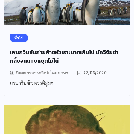
ทั่วไป
เพนกวินขับถ่ายก๊าซหัวเราะมากเกินไป นักวิจัยขำ
กลิ้งจนแทบหยุดไม่ได้
นิตยสารสาระวิทย์ โดย สวทช.
22/06/2020
เพนกวินจักรพรรดิฝูงห