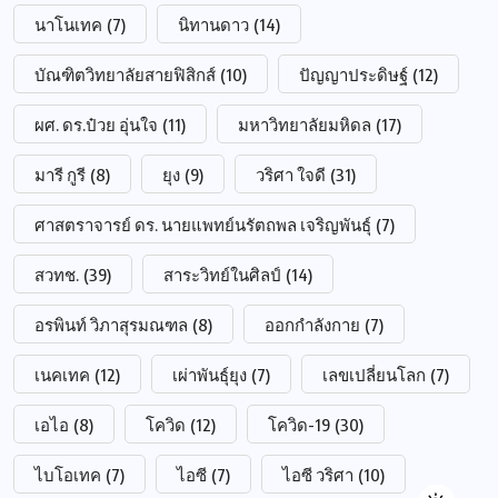
นาโนเทค
(7)
นิทานดาว
(14)
บัณฑิตวิทยาลัยสายฟิสิกส์
(10)
ปัญญาประดิษฐ์
(12)
ผศ. ดร.ป๋วย อุ่นใจ
(11)
มหาวิทยาลัยมหิดล
(17)
มารี กูรี
(8)
ยุง
(9)
วริศา ใจดี
(31)
ศาสตราจารย์ ดร. นายแพทย์นรัตถพล เจริญพันธุ์
(7)
สวทช.
(39)
สาระวิทย์ในศิลป์
(14)
อรพินท์ วิภาสุรมณฑล
(8)
ออกกำลังกาย
(7)
เนคเทค
(12)
เผ่าพันธุ์ยุง
(7)
เลขเปลี่ยนโลก
(7)
เอไอ
(8)
โควิด
(12)
โควิด-19
(30)
ไบโอเทค
(7)
ไอซี
(7)
ไอซี วริศา
(10)