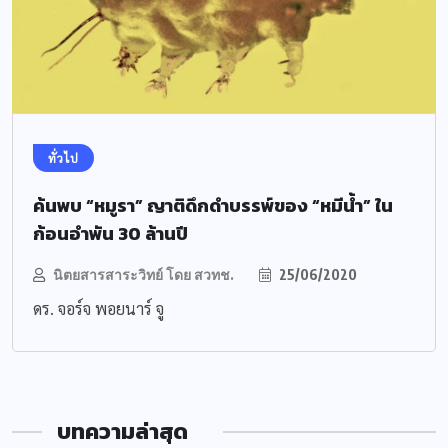
ทั่วไป
ค้นพบ “หมูรา” ญาติดึกดำบรรพ์ของ “หมีน้ำ” ใน
ก้อนอำพัน 30 ล้านปี
นิตยสารสาระวิทย์ โดย สวทช.
25/06/2020
ดร. จอร์จ พอยนาร์ จู
บทความล่าสุด