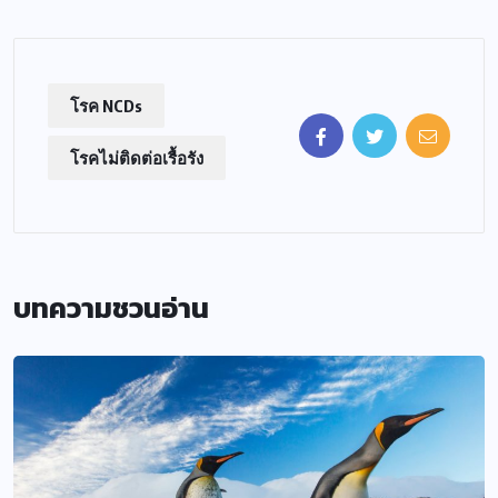
โรค NCDs
โรคไม่ติดต่อเรื้อรัง
บทความชวนอ่าน