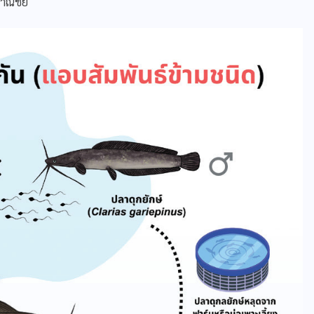
าณิชย์