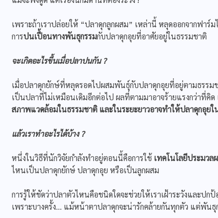
เพราะถ้าเราปล่อยให้ “ปลาดุกลูกผสม” เหล่านี้ หลุดออกจากฟาร์ม
การ
ปนเปื้อนทางพันธุกรรม
กับปลาดุกอุยที่อาศัยอยู่ในธรรมชาติ
จะเกิดอะไรขึ้นเมื่อปลาปนกัน
?
เมื่อปลาดุกยักษ์ที่หลุดรอดไปผสมพันธุ์กับปลาดุกอุยที่อยู่ตามธร
เป็นปลาที่ไม่เหมือนเดิมอีกต่อไป ผลที่ตามมาอาจร้ายแรงกว่าที่คิด
สภาพแวดล้อมในธรรมชาติ
และในระยะยาวอาจทำให้ปลาดุกอุยใ
แล้วเราทำอะไรได้บ้าง
?
หนึ่งในวิธีที่นักวิจัยกำลังทำอยู่ตอนนี้คือการใช้
เทคโนโลยีประมวลผล
ไหนเป็นปลาดุกยักษ์ ปลาดุกอุย หรือเป็นลูกผสม
การรู้ให้ชัดว่าปลาตัวไหนคือชนิดใดจะช่วยให้เราเฝ้าระวังและปกป้อ
เพราะบางครั้ง… แม้หน้าตาปลาดุกจะน่ารักคล้ายกันทุกตัว แต่พันธ