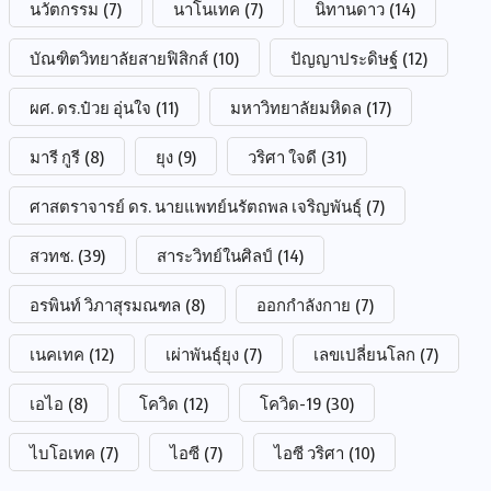
นวัตกรรม
(7)
นาโนเทค
(7)
นิทานดาว
(14)
บัณฑิตวิทยาลัยสายฟิสิกส์
(10)
ปัญญาประดิษฐ์
(12)
ผศ. ดร.ป๋วย อุ่นใจ
(11)
มหาวิทยาลัยมหิดล
(17)
มารี กูรี
(8)
ยุง
(9)
วริศา ใจดี
(31)
ศาสตราจารย์ ดร. นายแพทย์นรัตถพล เจริญพันธุ์
(7)
สวทช.
(39)
สาระวิทย์ในศิลป์
(14)
อรพินท์ วิภาสุรมณฑล
(8)
ออกกำลังกาย
(7)
เนคเทค
(12)
เผ่าพันธุ์ยุง
(7)
เลขเปลี่ยนโลก
(7)
เอไอ
(8)
โควิด
(12)
โควิด-19
(30)
ไบโอเทค
(7)
ไอซี
(7)
ไอซี วริศา
(10)