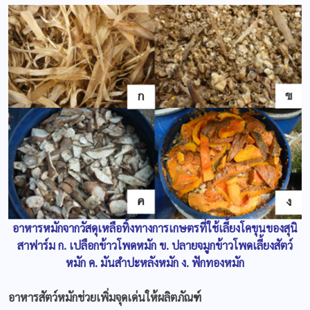
อาหารหมักจากวัสดุเหลือทิ้งทางการเกษตรที่ใช้เลี้ยงโคขุนของสุนิ
สาฟาร์ม ก. เปลือกข้าวโพดหมัก ข. ปลายจมูกข้าวโพดเลี้ยงสัตว์
หมัก ค. มันสำปะหลังหมัก ง. ฟักทองหมัก
อาหารสัตว์หมักช่วยเพิ่มจุดเด่นให้ผลิตภัณฑ์