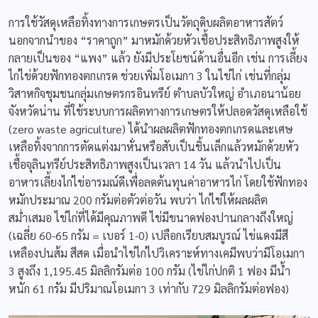
การใช้วัสดุเหลือทิ้งทางการเกษตรเป็นวัตถุดิบผลิตอาหารสัตว์
นอกจากนำของ “ราคาถูก” มาหมักด้วยหัวเชื้อประสิทธิภาพสูงให้
กลายเป็นของ “แพง” แล้ว ยังมีประโยชน์ด้านอื่นอีก เช่น การเลี้ยง
ไก่ไข่ด้วยฟักทองตกเกรด ช่วยเพิ่มโอเมกา 3 ในไข่ไก่ เช่นที่กลุ่ม
วิสาหกิจชุมชนกลุ่มเกษตรกรอินทรีย์ ตำบลบัวใหญ่ อำเภอนาน้อย
จังหวัดน่าน ที่ใช้ระบบการผลิตทางการเกษตรให้ปลอดวัสดุเหลือใช้
(zero waste agriculture) ได้นำผลผลิตฟักทองตกเกรดและเศษ
เหลือทิ้งจากการตัดแต่งมาหั่นหรือสับเป็นชิ้นเล็กแล้วหมักด้วยหัว
เชื้อจุลินทรีย์ประสิทธิภาพสูงเป็นเวลา 14 วัน แล้วนำไปเป็น
อาหารเลี้ยงไก่ไข่อารมณ์ดีเพื่อลดต้นทุนค่าอาหารไก่ โดยใช้ฟักทอง
หมักประมาณ 200 กรัมต่อตัวต่อวัน พบว่า ไก่ไข่ให้ผลผลิต
สม่ำเสมอ ไข่ไก่ที่ได้มีคุณภาพดี ไข่มีขนาดฟองปานกลางถึงใหญ่
(เฉลี่ย 60-65 กรัม = เบอร์ 1-0) เปลือกเรียบสมบูรณ์ ไข่แดงมีสี
เหลืองปนส้ม สีสด เมื่อนำไข่ไก่ไปวิเคราะห์ทางเคมีพบว่ามีโอเมกา
3 สูงถึง 1,195.45 มิลลิกรัมต่อ 100 กรัม (ไข่ไก่ปกติ 1 ฟอง มีน้ำ
หนัก 61 กรัม มีปริมาณโอเมกา 3 เท่ากับ 729 มิลลิกรัมต่อฟอง)