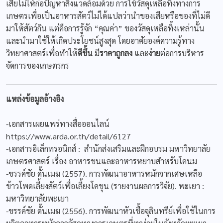
เสียไม่ให้ก่อปัญหาสิ่งแวดล้อมด้วย การใช้วัสดุเหลือทิ้งทางการ
เกษตรเพื่อเป็นอาหารสัตว์ไม่ได้แปลว่านำของเสียหรือของที่ไม่ดี
มาให้สัตว์กิน แต่คือการรู้จัก “คุณค่า” ของวัสดุเหลือทิ้งเหล่านั้น
และนำมาใช้ให้เกิดประโยชน์สูงสุด โดยอาศัยองค์ความรู้ทาง
วิทยาศาสตร์เพื่อทำให้
ดีขึ้น
มี
ราคาถูกลง
และ
ง่าย
ต่อการบริหาร
จัดการของเกษตรกร
แหล่งข้อมูลอ้างอิง
-เอกสารเผยแพร่ทางสื่อออนไลน์
https://www.arda.or.th/detail/6127
-เอกสารอิเล็กทรอนิกส์ : สำนักส่งเสริมและฝึกอบรม มหาวิทยาลัย
เกษตรศาสตร์ เรื่อง อาหารขนและอาหารหยาบสำหรับโคนม
-ขรรค์ชัย ดั้นเมฆ (2557). การพัฒนาอาหารหมักจากเศษเหลือ
ข้าวโพดเลี้ยงสัตว์เพื่อเลี้ยงโคขุน (รายงานผลการวิจัย). พะเยา :
มหาวิทยาลัยพะเยา
-ขรรค์ชัย ดั้นเมฆ (2556). การพัฒนาหัวเชื้อจุลินทรีย์เพื่อใช้ในการ