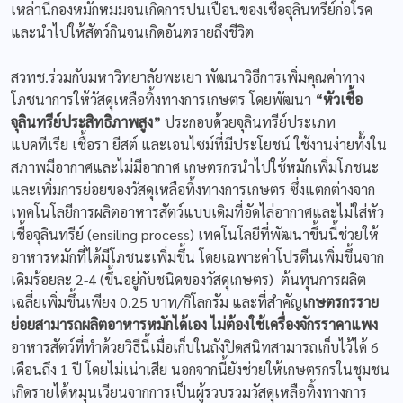
เหล่านี้กองหมักหมมจนเกิดการปนเปื้อนของเชื้อจุลินทรีย์ก่อโรค
และนำไปให้สัตว์กินจนเกิดอันตรายถึงชีวิต
สวทช.ร่วมกับมหาวิทยาลัยพะเยา พัฒนาวิธีการเพิ่มคุณค่าทาง
โภชนาการให้วัสดุเหลือทิ้งทางการเกษตร โดยพัฒนา
“หัวเชื้อ
จุลินทรีย์ประสิทธิภาพสูง”
ประกอบด้วยจุลินทรีย์ประเภท
แบคทีเรีย เชื้อรา ยีสต์ และเอนไซม์ที่มีประโยชน์ ใช้งานง่ายทั้งใน
สภาพมีอากาศและไม่มีอากาศ เกษตรกรนำไปใช้หมักเพิ่มโภชนะ
และเพิ่มการย่อยของวัสดุเหลือทิ้งทางการเกษตร ซึ่งแตกต่างจาก
เทคโนโลยีการผลิตอาหารสัตว์แบบเดิมที่อัดไล่อากาศและไม่ใส่หัว
เชื้อจุลินทรีย์ (ensiling process) เทคโนโลยีที่พัฒนาขึ้นนี้ช่วยให้
อาหารหมักที่ได้มีโภชนะเพิ่มขึ้น โดยเฉพาะค่าโปรตีนเพิ่มขึ้นจาก
เดิมร้อยละ 2-4 (ขึ้นอยู่กับชนิดของวัสดุเกษตร) ต้นทุนการผลิต
เฉลี่ยเพิ่มขึ้นเพียง 0.25 บาท/กิโลกรัม และที่สำคัญ
เกษตรกรราย
ย่อยสามารถผลิตอาหารหมักได้เอง ไม่ต้องใช้เครื่องจักรราคาแพง
อาหารสัตว์ที่ทำด้วยวิธีนี้เมื่อเก็บในถังปิดสนิทสามารถเก็บไว้ได้ 6
เดือนถึง 1 ปี โดยไม่เน่าเสีย นอกจากนี้ยังช่วยให้เกษตรกรในชุมชน
เกิดรายได้หมุนเวียนจากการเป็นผู้รวบรวมวัสดุเหลือทิ้งทางการ