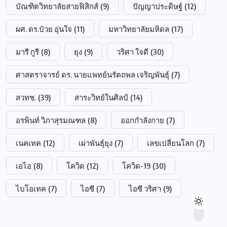
บัณฑิตวิทยาลัยสายฟิสิกส์
(9)
ปัญญาประดิษฐ์
(12)
ผศ. ดร.ป๋วย อุ่นใจ
(11)
มหาวิทยาลัยมหิดล
(17)
มารี กูรี
(8)
ยุง
(9)
วริศา ใจดี
(30)
ศาสตราจารย์ ดร. นายแพทย์นรัตถพล เจริญพันธุ์
(7)
สวทช.
(39)
สาระวิทย์ในศิลป์
(14)
อรพินท์ วิภาสุรมณฑล
(8)
ออกกำลังกาย
(7)
เนคเทค
(12)
เผ่าพันธุ์ยุง
(7)
เลขเปลี่ยนโลก
(7)
เอไอ
(8)
โควิด
(12)
โควิด-19
(30)
ไบโอเทค
(7)
ไอซี
(7)
ไอซี วริศา
(9)