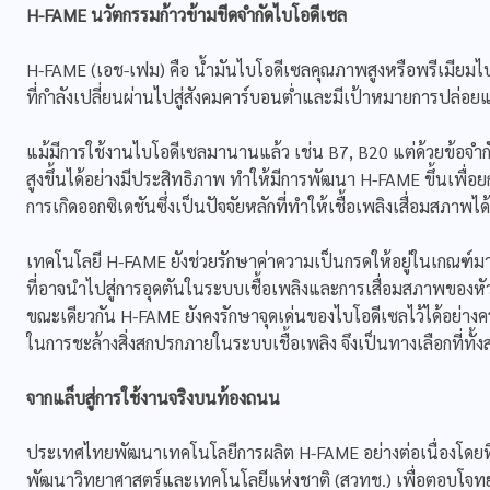
H-FAME นวัตกรรมก้าวข้ามขีดจำกัดไบโอดีเซล
H-FAME (เอช-เฟม) คือ น้ำมันไบโอดีเซลคุณภาพสูงหรือพรีเมีย
ที่กำลังเปลี่ยนผ่านไปสู่สังคมคาร์บอนต่ำและมีเป้าหมายการปล่อยแ
แม้มีการใช้งานไบโอดีเซลมานานแล้ว เช่น B7, B20 แต่ด้วยข้อจำ
สูงขึ้นได้อย่างมีประสิทธิภาพ ทำให้มีการพัฒนา H-FAME ขึ้นเพื
การเกิดออกซิเดชันซึ่งเป็นปัจจัยหลักที่ทำให้เชื้อเพลิงเสื่อมสภาพได้
เทคโนโลยี H-FAME ยังช่วยรักษาค่าความเป็นกรดให้อยู่ในเกณฑ์ม
ที่อาจนำไปสู่การอุดตันในระบบเชื้อเพลิงและการเสื่อมสภาพของหัวฉ
ขณะเดียวกัน H-FAME ยังคงรักษาจุดเด่นของไบโอดีเซลไว้ได้อย่าง
ในการชะล้างสิ่งสกปรกภายในระบบเชื้อเพลิง จึงเป็นทางเลือกที่ท
จากแล็บสู่การใช้งานจริงบนท้องถนน
ประเทศไทยพัฒนาเทคโนโลยีการผลิต H-FAME อย่างต่อเนื่องโดยที
พัฒนาวิทยาศาสตร์และเทคโนโลยีแห่งชาติ (สวทช.) เพื่อตอบโจทย