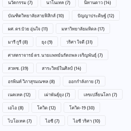
นวัตกรรม
(7)
นาโนเทค
(7)
นิทานดาว
(14)
บัณฑิตวิทยาลัยสายฟิสิกส์
(10)
ปัญญาประดิษฐ์
(12)
ผศ. ดร.ป๋วย อุ่นใจ
(11)
มหาวิทยาลัยมหิดล
(17)
มารี กูรี
(8)
ยุง
(9)
วริศา ใจดี
(31)
ศาสตราจารย์ ดร. นายแพทย์นรัตถพล เจริญพันธุ์
(7)
สวทช.
(39)
สาระวิทย์ในศิลป์
(14)
อรพินท์ วิภาสุรมณฑล
(8)
ออกกำลังกาย
(7)
เนคเทค
(12)
เผ่าพันธุ์ยุง
(7)
เลขเปลี่ยนโลก
(7)
เอไอ
(8)
โควิด
(12)
โควิด-19
(30)
ไบโอเทค
(7)
ไอซี
(7)
ไอซี วริศา
(10)