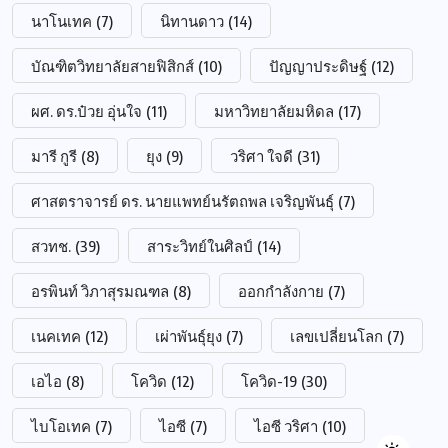
นาโนเทค
(7)
นิทานดาว
(14)
บัณฑิตวิทยาลัยสายฟิสิกส์
(10)
ปัญญาประดิษฐ์
(12)
ผศ. ดร.ป๋วย อุ่นใจ
(11)
มหาวิทยาลัยมหิดล
(17)
มารี กูรี
(8)
ยุง
(9)
วริศา ใจดี
(31)
ศาสตราจารย์ ดร. นายแพทย์นรัตถพล เจริญพันธุ์
(7)
สวทช.
(39)
สาระวิทย์ในศิลป์
(14)
อรพินท์ วิภาสุรมณฑล
(8)
ออกกำลังกาย
(7)
เนคเทค
(12)
เผ่าพันธุ์ยุง
(7)
เลขเปลี่ยนโลก
(7)
เอไอ
(8)
โควิด
(12)
โควิด-19
(30)
ไบโอเทค
(7)
ไอซี
(7)
ไอซี วริศา
(10)