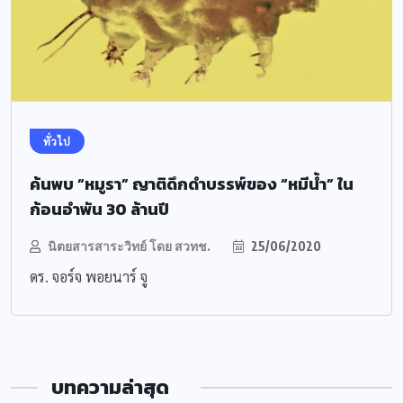
ทั่วไป
ค้นพบ “หมูรา” ญาติดึกดำบรรพ์ของ “หมีน้ำ” ใน
ก้อนอำพัน 30 ล้านปี
นิตยสารสาระวิทย์ โดย สวทช.
25/06/2020
ดร. จอร์จ พอยนาร์ จู
บทความล่าสุด