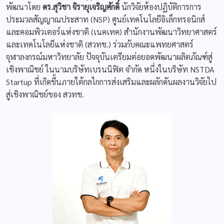
พัฒนาโดย
ดร.สุวิชา จิรายุเจริญศักดิ์
นักวิจัยห้องปฏิบัติการการ
ประมวลสัญญาณประสาท (NSP) ศูนย์เทคโนโลยีอิเล็กทรอนิกส์
และคอมพิวเตอร์แห่งชาติ (เนคเทค) สำนักงานพัฒนาวิทยาศาสตร์
และเทคโนโลยีแห่งชาติ (สวทช.) ร่วมกับคณะแพทยศาสตร์
จุฬาลงกรณ์มหาวิทยาลัย ปัจจุบันเตรียมต่อยอดพัฒนาผลิตภัณฑ์สู่
เชิงพาณิชย์ ในนามบริษัทเบรนนิฟิต จำกัด หนึ่งในบริษัท NSTDA
Startup ที่เกิดขึ้นภายใต้กลไกการส่งเสริมและผลักดันผลงานวิจัยไป
สู่เชิงพาณิชย์ของ สวทช.