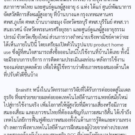
สภากาชาดไทย และศูนย์ดูแลผู้สูงอายุ 6 แห่ง ได้แก่ ศูนย์พัฒนาการ
จัดสวัสดิการสังคมผู้สูงอายุ ที่บ้านบางแค กรุงเทพมหานคร
ศพส.ภูเก็ต ศพส.บ้านบางละมุง จังหวัดชลบุรี ศพส.บุรีรัมย์ ศพส.วา
สนะเวศน์ จังหวัดพระนครศรีอยุธยา และศูนย์ดูแลผู้สูงอายุธรรม
ปกรณ์ จัวหวัดเชียงใหม่ ส่วนการวางจำหน่ายเชิงพาณิชย์คาดว่าจะ
ได้เห็นภายในปีนี้ โดยเตรียมเปิดตัวในรูปแบบ product home
use ซึ่งผู้ที่สนใจสามารถสั่งซื้อออนไลน์ไปใช้งานที่บ้านได้เลย ทั้งนี้
จะมีระบบการบริการ การติดตามประเมินผลก่อน-หลังการใช้งาน
ของแต่ละบุคคลด้วย เพื่อให้ผู้ใช้ทราบว่าศักยภาพของสมองด้านใด
ที่ปรับตัวดีขึ้นบ้าง
Brainifit หนึ่งในนวัตกรรมการวิจัยที่ได้รับการต่อยอดสู่โมเดล
ธุรกิจ ที่จะช่วยขยายผลต่อยอดเทคโนโลยีด้านการแพทย์สมัยใหม่
ไปสู่การใช้งานจริง เพิ่มโอกาสให้ผู้สูงวัยที่มีความเสี่ยงหรือมีภาวะ
สมองเสื่อม และเยาวชนไทยที่ต้องเผชิญกับภาวะสมาธิสั้น ได้เข้าถึง
เทคโนโลยีการฟื้นฟูศักยภาพสมองทั้งในด้านการรู้คิดและความทรง
จำ ลดการพึ่งพาเทคโนโลยีด้านการฝึกสมองผู้ป่วยจากต่างประเทศ
และสอดคล้องกับโมเดลเศรษฐกิจ BCG ที่มุ่งหวังพัฒนาประชาชน