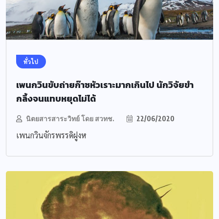
ทั่วไป
เพนกวินขับถ่ายก๊าซหัวเราะมากเกินไป นักวิจัยขำ
กลิ้งจนแทบหยุดไม่ได้
นิตยสารสาระวิทย์ โดย สวทช.
22/06/2020
เพนกวินจักรพรรดิฝูงห