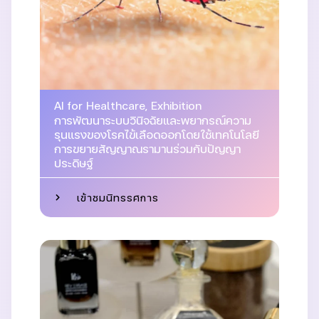
AI for Healthcare
,
Exhibition
การพัฒนาระบบวินิจฉัยและพยากรณ์ความ
รุนแรงของโรคไข้เลือดออกโดยใช้เทคโนโลยี
การขยายสัญญาณรามานร่วมกับปัญญา
ประดิษฐ์
เข้าชมนิทรรศการ