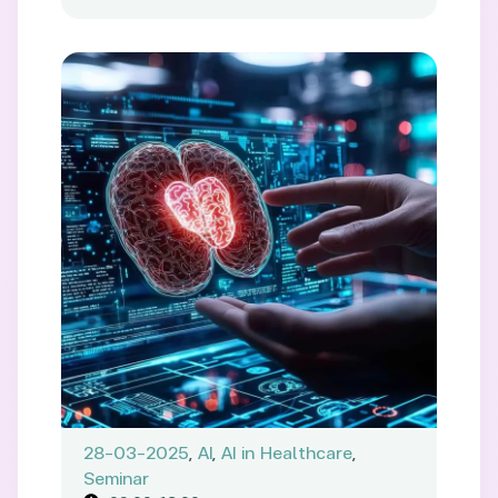
28-03-2025
,
AI
,
AI in Healthcare
,
Seminar