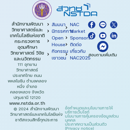
สำนักงานพัฒนา
สัมมนา
NAC
วิทยาศาสตร์และ
นิทรรศการ
Market
เทคโนโลยีแห่งชาติ​
Open
Sponsors
กระทรวงการ
House
ติดต่อ
อุดมศึกษา
กิจกรรม
เกี่ยวกับ
วิทยาศาสตร์ วิจัย
สอบถามเพิ่มเติม
เยาวชน
NAC2025
และนวัตกรรม
111 อุทยาน
วิทยาศาสตร์
ประเทศไทย ถนน
พหลโยธิน ตำบลคลอง
หนึ่ง อำเภอ
คลองหลวง จังหวัด
ปทุมธานี 12120
www.nstda.or.th
ข้อกำหนดและนโยบายการให้
© 2024 สำนักงานพัฒนา
บริการเว็บไซต์
วิทยาศาสตร์และเทคโนโลยีแห่ง
นโยบายการคุ้มครองข้อมูลส่วน
ชาติสงวนสิทธิ์ทุกประการ
บุคคล
ประกาศความเป็นส่วนตัว
(Privacy notice)