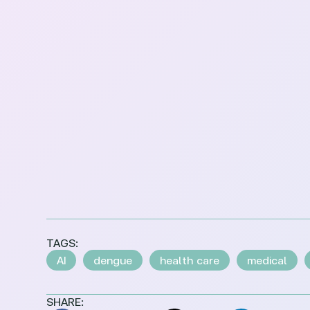
TAGS:
AI
dengue
health care
medical
SHARE: