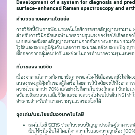
Development of a system for diagnosis and predi
surface-enhanced Raman spectroscopy and artifi
คำบรรยายผลงานโดยย่อ
การวิจัยนี้เป็นการพัฒนาเทคโนโลยีการขยายสัญญาณรามาน
สำหรับการวินิจฉัยและทำนายความรุนแรงของโรคไข้เลือดออกในกลุ่มผ
แบบสเปกตรัมของสัญญาณรามานจากตัวอย่างพลาสมา ร่วมกับผล
ไวรัสและระบบภูมิคุ้มกัน และการประมวลผลด้วยระบบปัญญาประดิ
เชื้อออกจากกลุ่มคนปกติ และช่วยในการทำนายความรุนแรงของ
ที่มาของงานวิจัย
เนื่องจากกลไกการเกิดพยาธิสภาพของโรคไข้เลือดออกยังไม่ชัดเจน 
สนองของภูมิคุ้มกันของผู้ติดเชื้อ โดยการวินิจฉัยจะใช้ทั้งอาก
ความไวมากกว่า 70% แต่อย่างไรก็ตามในช่วงวิกฤต 1 วันก่อนหรือ
อวัยวะล้มเหลวจนเสียชีวิต และอาจตรวจไม่พบโปรตีน NS1 ทำให้ขา
จำเพาะสำหรับทำนายความรุนแรงของโรคได้
จุดเด่น/ประโยชน์ของเทคโนโลยี
เทคโนโลยี SERS ร่วมกับระบบปัญญาประดิษฐ์สามารถช่วยคัด
เป็นไข้ชนิดอื่นได้ โดยมีค่าความไวและความถูกต้อง 100