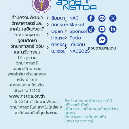
สำนักงานพัฒนา
สัมมนา
NAC
วิทยาศาสตร์และ
นิทรรศการ
Market
เทคโนโลยีแห่งชาติ​
Open
Sponsors
กระทรวงการ
House
ติดต่อ
อุดมศึกษา
กิจกรรม
เกี่ยวกับ
วิทยาศาสตร์ วิจัย
สอบถามเพิ่มเติม
เยาวชน
NAC2025
และนวัตกรรม
111 อุทยาน
วิทยาศาสตร์
ประเทศไทย ถนน
พหลโยธิน ตำบลคลอง
หนึ่ง อำเภอ
คลองหลวง จังหวัด
ปทุมธานี 12120
www.nstda.or.th
ข้อกำหนดและนโยบายการให้
© 2024 สำนักงานพัฒนา
บริการเว็บไซต์
วิทยาศาสตร์และเทคโนโลยีแห่ง
นโยบายการคุ้มครองข้อมูลส่วน
ชาติสงวนสิทธิ์ทุกประการ
บุคคล
ประกาศความเป็นส่วนตัว
(Privacy notice)