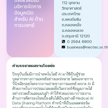
แพลตฟอร์ม
112 อุทยาน
บริหารจัดการ
วิทยาศาสตร์
ข้อมูลเปิด
ประเทศไทย
สำหรับ AI ด้าน
ถ.พหลโยธิน
การแพทย์
ต.คลองหนึ่ง
อ.คลองหลวง
จ.ปทุมธานี 12120
0 2564 6900
business@nectec.or.t
คำบรรยายผลงานโดยย่อ
ปัจจุบันเริ่มมีการนำเทคโนโลยี AI มาใช้เป็นผู้ช่วย
บุคลากรทางการแพทย์อย่างแพร่หลาย โดยเฉพาะการ
วินิจฉัยรอยโรคจากภาพถ่ายทางการแพทย์ เพราะ AI มี
ศักยภาพในการประมวลผลเพื่อวิเคราะห์ข้อมูลภาพได้
อย่างรวดเร็วและแม่นยำ ทำให้ช่วยแบ่งเบาภาระงาน
ด้านการคัดกรองโรคเบื้องต้นได้เป็นอย่างดี Medical AI
Data Sharing Platform ทำหน้าที่เป็นแพลตฟอร์ม
กลางที่รวบรวมเทคโนโลยีสำหรับสนับสนุนการดำเนิน