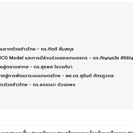
ากด้วยข้าวไทย - ดร.กิตติ ลิ่มสกุล
 BCG Model และการมีส่วนร่วมของเกษตรกร - ดร.กัญญณัช ศิริธั
ทยสู่ตลาดสากล - ดร.สุรพล ใจวงศ์ษา
สู่การพัฒนาระบบเกษตรไทย - ผศ.ดร.สุจินต์ ภัทรภูวดล
ยวด้วยข้าวไทย - ดร.อรรจนา ด้วงแพง