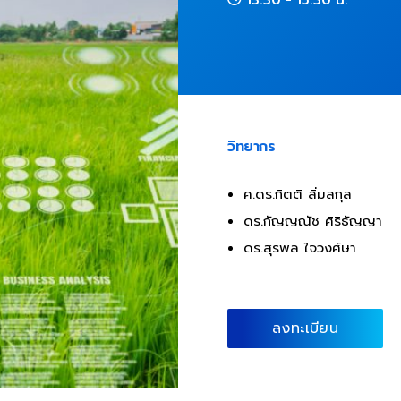
วิทยากร
ศ.ดร.กิตติ ลิ่มสกุล
ดร.กัญญณัช ศิริธัญญา
ดร.สุรพล ใจวงศ์ษา
ลงทะเบียน