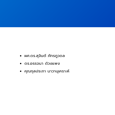
ผศ.ดร.สุจินต์ ภัทรภูวดล
ดร.อรรจนา ด้วงแพง
คุณกุลประภา นาวานุเคราะห์