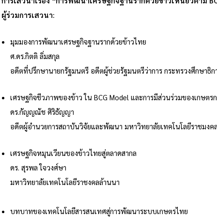
การเสวนาเรื่อง “การพัฒนาเศรษฐกิจฐานรากด้วยข้าวเหนียวตาม
B
ผู้ร่วมการเสวนา:
มุมมองการพัฒนาเศรษฐกิจฐานรากด้วยข้าวไทย
ศ.ดร.กิตติ ลิ่มสกุล
อดีตที่ปรึกษานายกรัฐมนตรี อดีตผู้ช่วยรัฐมนตรีว่าการ กระทรวงศึกษาธิก
เศรษฐกิจชีวภาพของข้าว ใน BCG Model และการมีส่วนร่วมของเกษตรก
ดร.กัญญณัช ศิริธัญญา
อดีตผู้อำนวยการสถาบันวิจัยและพัฒนา มหาวิทยาลัยเทคโนโลยีราชมงค
เศรษฐกิจหมุนเวียนของข้าวไทยสู่ตลาดสากล
ดร. สุรพล ใจวงศ์ษา
มหาวิทยาลัยเทคโนโลยีราชงคลล้านนา
บทบาทของเทคโนโลยีสารสนเทศสู่การพัฒนาระบบเกษตรไทย