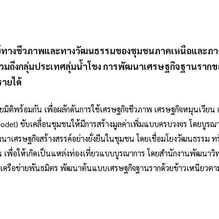
ัพย์ทางชีวภาพและทางวัฒนธรรมของชุมชนภาคเหนือและภา
มถึงกลุ่มประเทศลุ่มน้ำโขง การพัฒนาเศรษฐกิจฐานรากขอ
รายได้
ิติพร้อมกัน เพื่อผลักดันการใช้เศรษฐกิจชีวภาพ เศรษฐกิจหมุนเวียน แ
odel) ขับเคลื่อนชุมชนให้มีการสร้างมูลค่าเพิ่มแบบครบวงจร โดยบูรณ
นาเศรษฐกิจสร้างสรรค์อย่างยั่งยืนในชุมชน โดยเชื่อมโยงวัฒนธรรม 
นฐาน เพื่อให้เกิดเป็นแหล่งท่องเที่ยวแบบบูรณาการ โดยสำนักงานพัฒนา
ละเครือข่ายพันธมิตร พัฒนาต้นแบบเศรษฐกิจฐานรากด้วยข้าวเหนียวต