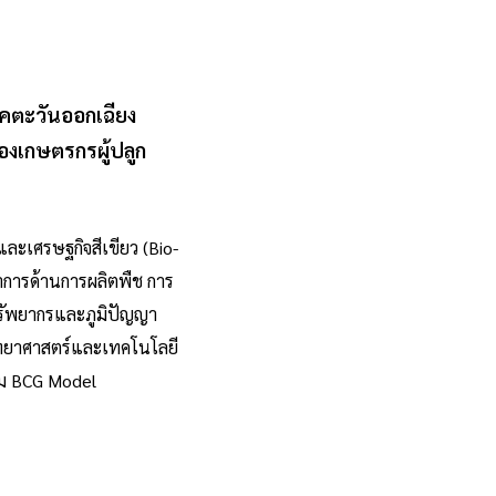
คตะวันออกเฉียง
งเกษตรกรผู้ปลูก
ละเศรษฐกิจสีเขียว (Bio-
าการด้านการผลิตพืช การ
ทรัพยากรและภูมิปัญญา
วิทยาศาสตร์และเทคโนโลยี
าม BCG Model