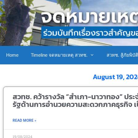
Home
Timeline จดหมายเหตุ สวทช.
สวทช. สู้ภัยพิบัต
August 19, 20
สวทช. คว้ารางวัล “สำเภา-นาวาทอง” ประ
รัฐด้านการอำนวยความสะดวกภาคธุรกิจ เป
READ MORE »
19/08/2024