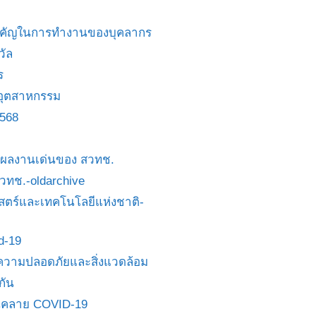
สำคัญในการทำงานของบุคลากร
วัล
ร
อุตสาหกรรม
2568
ย/ผลงานเด่นของ สวทช.
 สวทช.-oldarchive
ตร์และเทคโนโลยีแห่งชาติ-
id-19
วามปลอดภัยและสิ่งแวดล้อม
กัน
นคลาย COVID-19