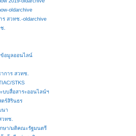
how 2019-oldarchive
how-oldarchive
าร สวทช.-oldarchive
ช.
ข้อมูลออนไลน์
ชาการ สวทช.
TIAC/STKS
ะบบสื่อสาระออนไลน์ฯ
ตร์สิรินธร
ัฒนา
 สวทช.
บกษา/มติคณะรัฐมนตรี