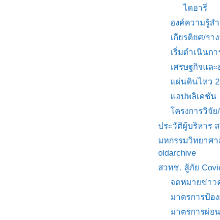
ไดอารี่
องค์ความรู้
เกียรติยศ/ราง
เริ่มดำเนินกา
เศรษฐกิจและ
แผ่นดินไหว 
แอปพลิเคชัน
โครงการวิจั
ประวัติผู้บริหาร
มหกรรมวิทยาศาส
oldarchive
สวทช. สู้ภัย Cov
จดหมายข่าวค
มาตรการป้อง
มาตรการผ่อ