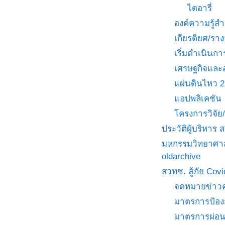
ไดอารี่
องค์ความรู้
เกียรติยศ/ราง
เริ่มดำเนินกา
เศรษฐกิจและ
แผ่นดินไหว 
แอปพลิเคชัน
โครงการวิจั
ประวัติผู้บริหาร
มหกรรมวิทยาศาส
oldarchive
สวทช. สู้ภัย Cov
จดหมายข่าวค
มาตรการป้อง
มาตรการผ่อ