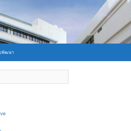
บพัฒนา
ive