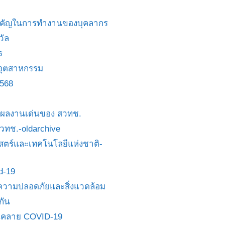
สำคัญในการทำงานของบุคลากร
วัล
ร
อุตสาหกรรม
2568
ย/ผลงานเด่นของ สวทช.
 สวทช.-oldarchive
ตร์และเทคโนโลยีแห่งชาติ-
id-19
วามปลอดภัยและสิ่งแวดล้อม
กัน
นคลาย COVID-19