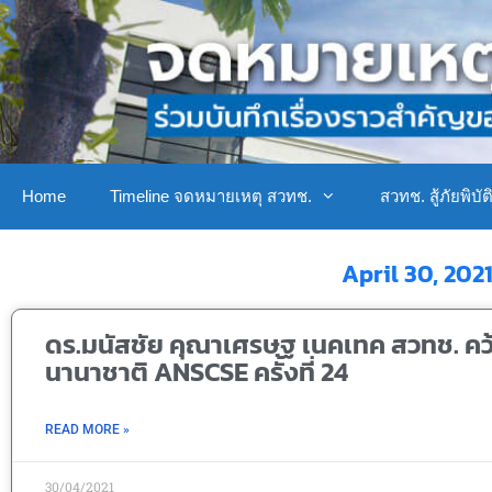
Home
Timeline จดหมายเหตุ สวทช.
สวทช. สู้ภัยพิบัต
April 30, 202
ดร.มนัสชัย คุณาเศรษฐ เนคเทค สวทช. คว
นานาชาติ ANSCSE ครั้งที่ 24
READ MORE »
30/04/2021