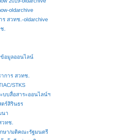
how 2019-oldarchive
how-oldarchive
าร สวทช.-oldarchive
ช.
ข้อมูลออนไลน์
ชาการ สวทช.
TIAC/STKS
ะบบสื่อสาระออนไลน์ฯ
ตร์สิรินธร
ัฒนา
 สวทช.
บกษา/มติคณะรัฐมนตรี